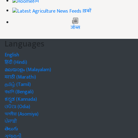
होम
ख़बरें
जॉब्स
Languages
English
हिंदी (Hindi)
മലയാളം (Malayalam)
मराठी (Marathi)
தமிழ் (Tamil)
বাঙালি (Bengali)
ಕನ್ನಡ (Kannada)
ଓଡିଆ (Odia)
অসমীয়া (Asomiya)
ਪੰਜਾਬੀ
తెలుగు
ગુજરાતી