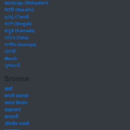
മലയാളം (Malayalam)
मराठी (Marathi)
தமிழ் (Tamil)
বাঙালি (Bengali)
ಕನ್ನಡ (Kannada)
ଓଡିଆ (Odia)
অসমীয়া (Asomiya)
ਪੰਜਾਬੀ
తెలుగు
ગુજરાતી
Browse
खबरें
कंपनी समाचार
सफल किसान
साक्षात्कार
बागवानी
औषधीय फसलें