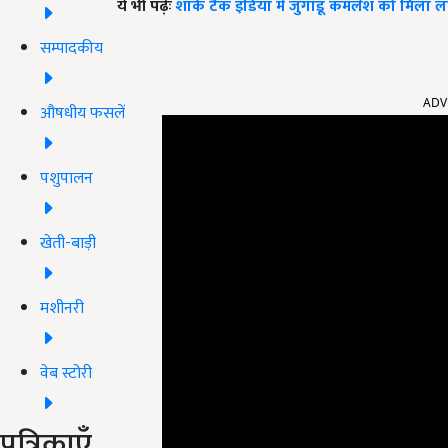
ये भी पढ़ेंः
शार्क टैंक इंडिया में जुगाडू कमलेश को मिल
सम्पादकीय
ADV
औषधीय फसलें
पशुपालन
खेती-बाड़ी
मशीनरी
वेब स्टोरी
पत्रिकाएँ