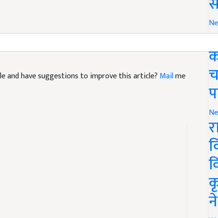
स
Ne
 Compact Tractor
Shark Tank India Season 2
ग
क
ticle and have suggestions to improve this article?
Mail
me
च
प
Ne
र
व
क
क
न