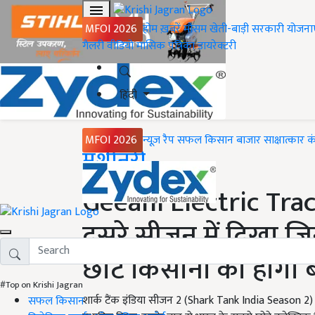
MFOI 2026
होम
ख़बरें
मौसम
खेती-बाड़ी
सरकारी योजना
गैलरी
वीडियो
मासिक पत्रिका
डायरेक्टरी
हिंदी
MFOI 2026
न्यूज़ रैप
सफल किसान
बाजार
साक्षात्कार
क
Home
मशीनरी
Geeani Electric Tracto
दूसरे सीजन में दिखा जिन
छोटे किसानों को होगा 
#Top on Krishi Jagran
शार्क टैंक इंडिया सीजन 2 (Shark Tank India Season 2) म
सफल किसान