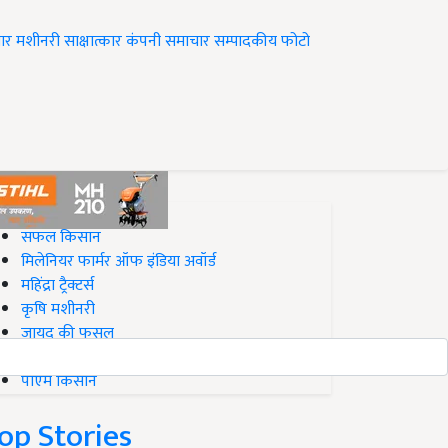
ार
मशीनरी
साक्षात्कार
कंपनी समाचार
सम्पादकीय
फोटो
op on Krishi Jagran
सफल किसान
मिलेनियर फार्मर ऑफ इंडिया अवॉर्ड
महिंद्रा ट्रैक्टर्स
कृषि मशीनरी
जायद की फसल
बिज़नेस आइडियाज
पीएम किसान
op Stories