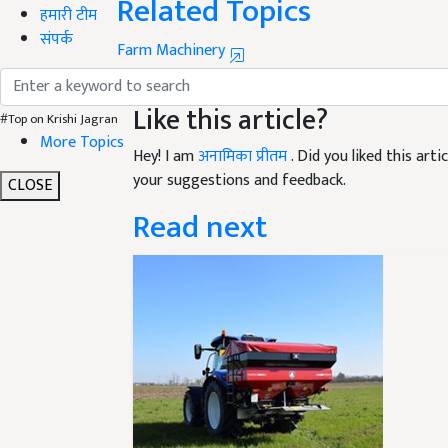
हमारी टीम
Farm Machinery
संपर्क
Electric Tractor
Electric Tractor Business
Geeani
Like this article?
#Top on Krishi Jagran
Hey! I am
अनामिका प्रीतम
. Did you liked this ar
More Topics
your suggestions and feedback.
CLOSE
Read next