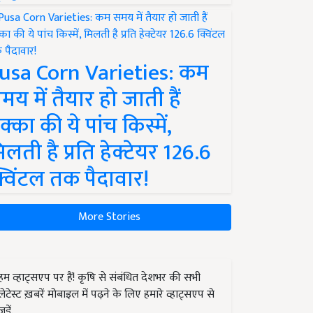
usa Corn Varieties: कम
मय में तैयार हो जाती हैं
क्का की ये पांच किस्में,
िलती है प्रति हेक्टेयर 126.6
्विंटल तक पैदावार!
More Stories
हम व्हाट्सएप पर हैं! कृषि से संबंधित देशभर की सभी
लेटेस्ट ख़बरें मोबाइल में पढ़ने के लिए हमारे व्हाट्सएप से
जुड़ें.