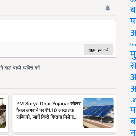
Go
ब
प
अ
Go
म
स
अ
आ
Li
म
ब
न