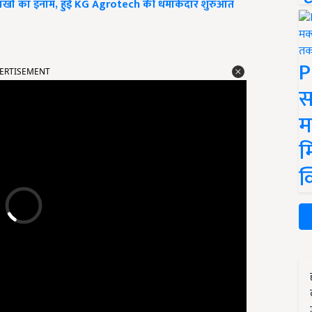
ा लाखों का इनाम, हुई KG Agrotech की धमाकेदार शुरुआत
ERTISEMENT
P
स
म
म
क