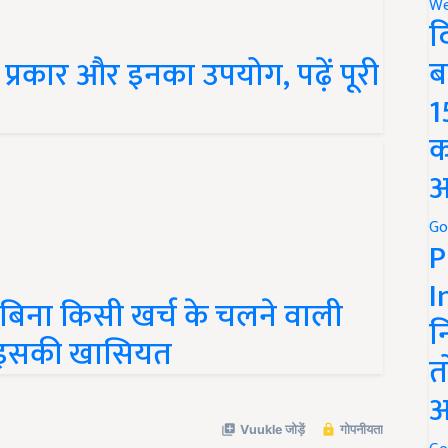
We
द
े प्रकार और इनका उपयोग, पढ़ें पूरी
ब
1
क
अ
Go
P
िना किसी खर्च के चलने वाली
I
नें इसकी खासियत
न
त
अ