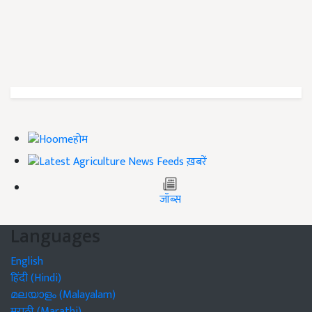
होम
ख़बरें
जॉब्स
Languages
English
हिंदी (Hindi)
മലയാളം (Malayalam)
मराठी (Marathi)