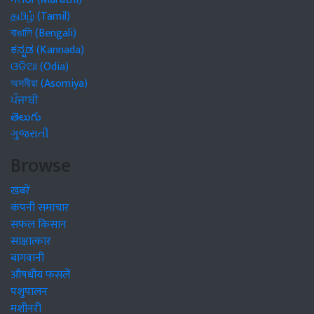
தமிழ் (Tamil)
বাঙালি (Bengali)
ಕನ್ನಡ (Kannada)
ଓଡିଆ (Odia)
অসমীয়া (Asomiya)
ਪੰਜਾਬੀ
తెలుగు
ગુજરાતી
Browse
खबरें
कंपनी समाचार
सफल किसान
साक्षात्कार
बागवानी
औषधीय फसलें
पशुपालन
मशीनरी