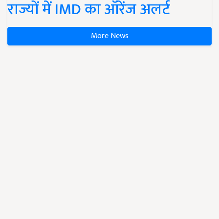
राज्यों में IMD का ऑरेंज अलर्ट
More News