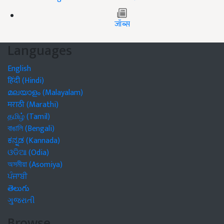
जॉब्स
Languages
English
हिंदी (Hindi)
മലയാളം (Malayalam)
मराठी (Marathi)
தமிழ் (Tamil)
বাঙালি (Bengali)
ಕನ್ನಡ (Kannada)
ଓଡିଆ (Odia)
অসমীয়া (Asomiya)
ਪੰਜਾਬੀ
తెలుగు
ગુજરાતી
Browse