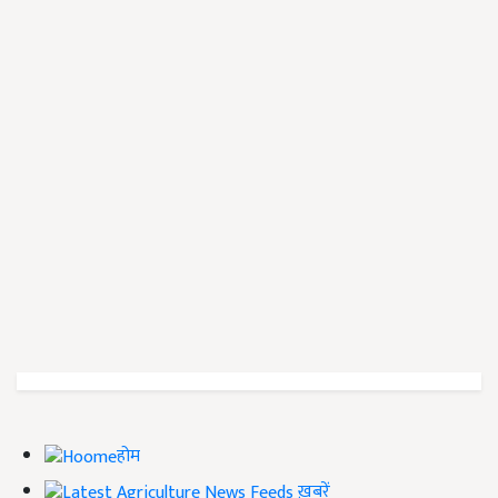
होम
ख़बरें