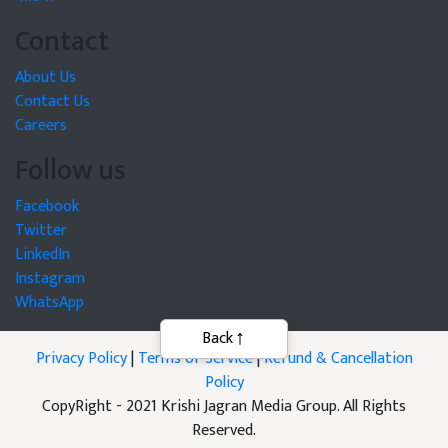
Contact
About Us
Contact Us
Careers
Follow us
Facebook
Twitter
LinkedIn
Instagram
WhatsApp
Privacy Policy
|
Terms of Service
|
Refund & Cancellation
Policy
CopyRight - 2021 Krishi Jagran Media Group. All Rights
Reserved.