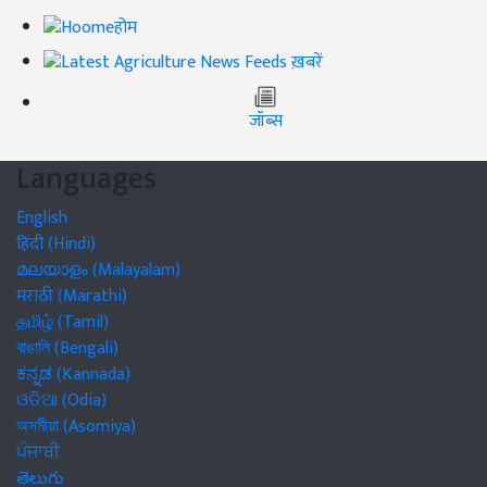
होम
ख़बरें
जॉब्स
Languages
English
हिंदी (Hindi)
മലയാളം (Malayalam)
मराठी (Marathi)
தமிழ் (Tamil)
বাঙালি (Bengali)
ಕನ್ನಡ (Kannada)
ଓଡିଆ (Odia)
অসমীয়া (Asomiya)
ਪੰਜਾਬੀ
తెలుగు