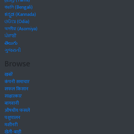
தமிழ் (Tamil)
বাঙালি (Bengali)
ಕನ್ನಡ (Kannada)
ଓଡିଆ (Odia)
অসমীয়া (Asomiya)
ਪੰਜਾਬੀ
తెలుగు
ગુજરાતી
Browse
खबरें
कंपनी समाचार
सफल किसान
साक्षात्कार
बागवानी
औषधीय फसलें
पशुपालन
मशीनरी
खेती-बाड़ी