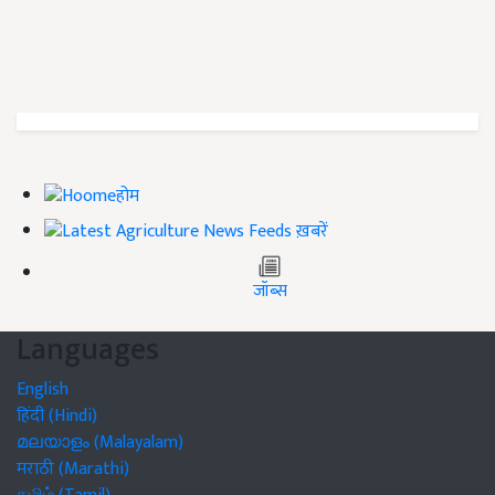
होम
ख़बरें
जॉब्स
Languages
English
हिंदी (Hindi)
മലയാളം (Malayalam)
मराठी (Marathi)