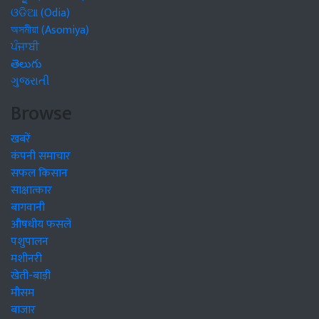
ଓଡିଆ (Odia)
অসমীয়া (Asomiya)
ਪੰਜਾਬੀ
తెలుగు
ગુજરાતી
Browse
खबरें
कंपनी समाचार
सफल किसान
साक्षात्कार
बागवानी
औषधीय फसलें
पशुपालन
मशीनरी
खेती-बाड़ी
मौसम
बाजार