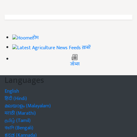
होम
ख़बरें
जॉब्स
Languages
English
हिंदी (Hindi)
മലയാളം (Malayalam)
मराठी (Marathi)
தமிழ் (Tamil)
বাঙালি (Bengali)
ಕನ್ನಡ (Kannada)