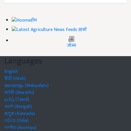
होम
ख़बरें
जॉब्स
Languages
English
हिंदी (Hindi)
മലയാളം (Malayalam)
मराठी (Marathi)
தமிழ் (Tamil)
বাঙালি (Bengali)
ಕನ್ನಡ (Kannada)
ଓଡିଆ (Odia)
অসমীয়া (Asomiya)