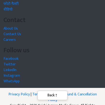
फोटो गैलरी
वीडियो
Contact
About Us
Contact Us
Careers
Follow us
Facebook
Twitter
LinkedIn
Instagram
WhatsApp
Privacy Policy
|
Terms of Service
|
Refund & Cancellation
Back
Policy