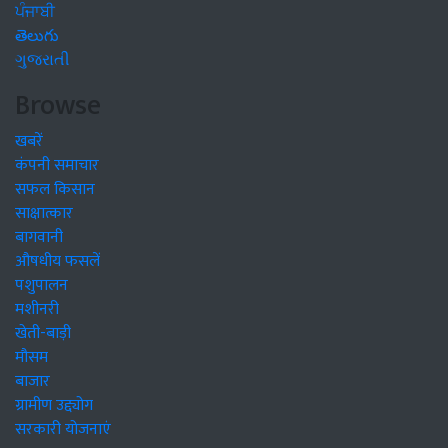
ਪੰਜਾਬੀ
తెలుగు
ગુજરાતી
Browse
खबरें
कंपनी समाचार
सफल किसान
साक्षात्कार
बागवानी
औषधीय फसलें
पशुपालन
मशीनरी
खेती-बाड़ी
मौसम
बाजार
ग्रामीण उद्द्योग
सरकारी योजनाएं