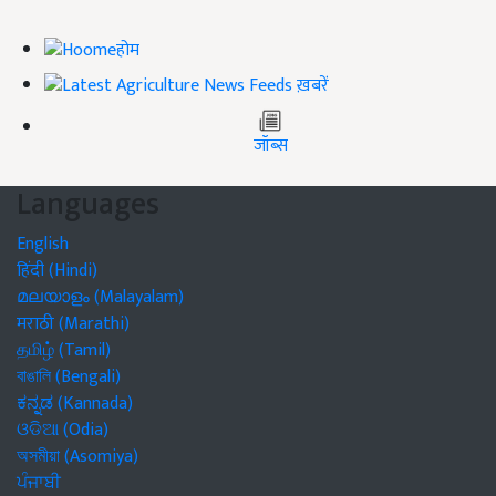
होम
ख़बरें
जॉब्स
Languages
English
हिंदी (Hindi)
മലയാളം (Malayalam)
मराठी (Marathi)
தமிழ் (Tamil)
বাঙালি (Bengali)
ಕನ್ನಡ (Kannada)
ଓଡିଆ (Odia)
অসমীয়া (Asomiya)
ਪੰਜਾਬੀ