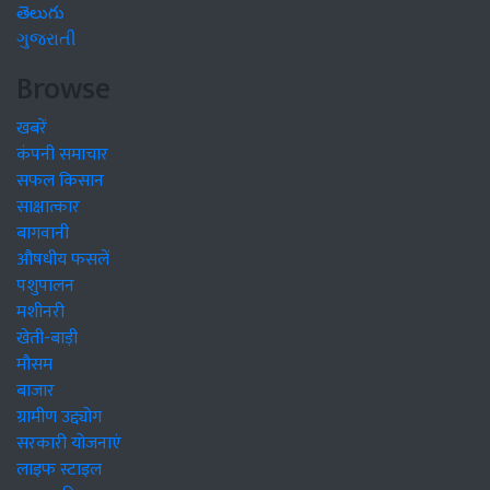
తెలుగు
ગુજરાતી
Browse
खबरें
कंपनी समाचार
सफल किसान
साक्षात्कार
बागवानी
औषधीय फसलें
पशुपालन
मशीनरी
खेती-बाड़ी
मौसम
बाजार
ग्रामीण उद्द्योग
सरकारी योजनाएं
लाइफ स्टाइल