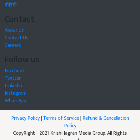
वीडियो
Contact
About Us
Contact Us
Careers
Follow us
Facebook
Twitter
LinkedIn
Instagram
WhatsApp
Privacy Policy
|
Terms of Service
|
Refund & Cancellation
Policy
CopyRight - 2021 Krishi Jagran Media Group. All Rights