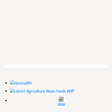
होम
ख़बरें
जॉब्स