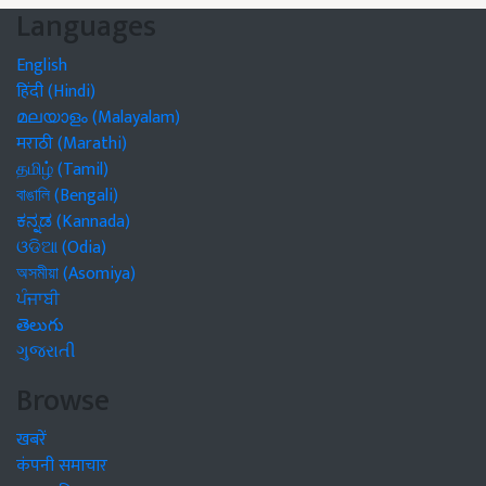
Languages
English
हिंदी (Hindi)
മലയാളം (Malayalam)
मराठी (Marathi)
தமிழ் (Tamil)
বাঙালি (Bengali)
ಕನ್ನಡ (Kannada)
ଓଡିଆ (Odia)
অসমীয়া (Asomiya)
ਪੰਜਾਬੀ
తెలుగు
ગુજરાતી
Browse
खबरें
कंपनी समाचार