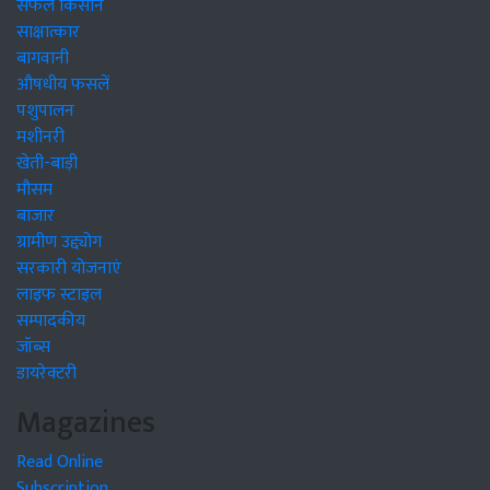
सफल किसान
साक्षात्कार
बागवानी
औषधीय फसलें
पशुपालन
मशीनरी
खेती-बाड़ी
मौसम
बाजार
ग्रामीण उद्द्योग
सरकारी योजनाएं
लाइफ स्टाइल
सम्पादकीय
जॉब्स
डायरेक्टरी
Magazines
Read Online
Subscription