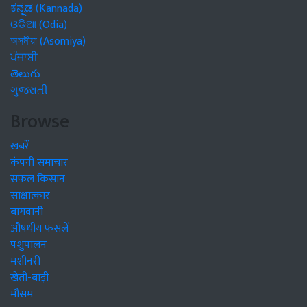
ಕನ್ನಡ (Kannada)
ଓଡିଆ (Odia)
অসমীয়া (Asomiya)
ਪੰਜਾਬੀ
తెలుగు
ગુજરાતી
Browse
खबरें
कंपनी समाचार
सफल किसान
साक्षात्कार
बागवानी
औषधीय फसलें
पशुपालन
मशीनरी
खेती-बाड़ी
मौसम