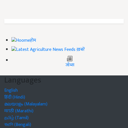
होम
ख़बरें
जॉब्स
Languages
English
हिंदी (Hindi)
മലയാളം (Malayalam)
मराठी (Marathi)
தமிழ் (Tamil)
বাঙালি (Bengali)