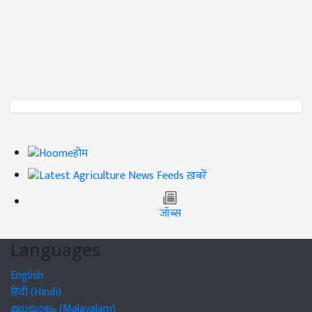
होम
ख़बरें
जॉब्स
Languages
English
हिंदी (Hindi)
മലയാളം (Malayalam)