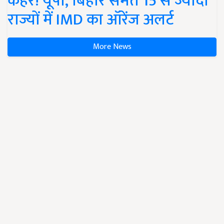
कहर! यूपी, बिहार समेत 15 से ज्यादा
राज्यों में IMD का ऑरेंज अलर्ट
More News