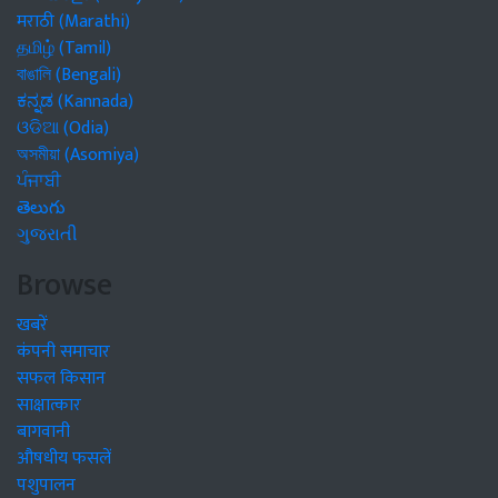
मराठी (Marathi)
தமிழ் (Tamil)
বাঙালি (Bengali)
ಕನ್ನಡ (Kannada)
ଓଡିଆ (Odia)
অসমীয়া (Asomiya)
ਪੰਜਾਬੀ
తెలుగు
ગુજરાતી
Browse
खबरें
कंपनी समाचार
सफल किसान
साक्षात्कार
बागवानी
औषधीय फसलें
पशुपालन