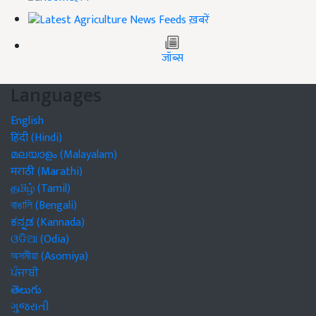
ख़बरें
जॉब्स
Languages
English
हिंदी (Hindi)
മലയാളം (Malayalam)
मराठी (Marathi)
தமிழ் (Tamil)
বাঙালি (Bengali)
ಕನ್ನಡ (Kannada)
ଓଡିଆ (Odia)
অসমীয়া (Asomiya)
ਪੰਜਾਬੀ
తెలుగు
ગુજરાતી