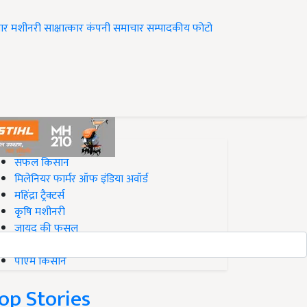
ार
मशीनरी
साक्षात्कार
कंपनी समाचार
सम्पादकीय
फोटो
op on Krishi Jagran
सफल किसान
मिलेनियर फार्मर ऑफ इंडिया अवॉर्ड
महिंद्रा ट्रैक्टर्स
कृषि मशीनरी
जायद की फसल
बिज़नेस आइडियाज
पीएम किसान
op Stories