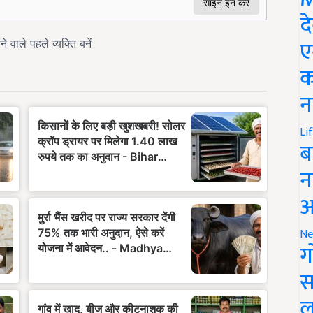
द
ए
क
न
Li
ब
न
आ
Ne
ग
स
ल