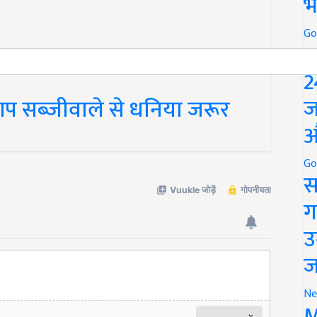
भ
Go
P
2
ज
प सब्जीवाले से धनिया जरूर
औ
Go
स
ग
उ
ज
Ne
M