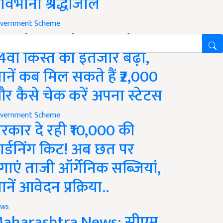
ावभीनी श्रद्धांजलि
vernment Scheme
M Kisan Yojana Update:
4वीं किस्त का इंतजार बढ़ा,
ानें कब मिल सकते हैं ₹2,000
र कैसे चेक करें अपना स्टेटस
vernment Scheme
रकार दे रही ₹10,000 की
ार्डनिंग किट! अब छत पर
गाएं ताजी ऑर्गेनिक सब्जियां,
ानें आवेदन प्रक्रिया..
ws
aharashtra News: सीएम