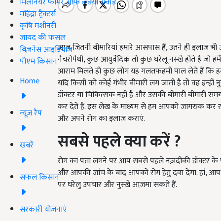
मिलेनियर फार्मर ऑफ इंडिया अवॉर्ड
महिंद्रा ट्रैक्टर्स
कृषि मशीनरी
जायद की फसल
आज जितनी बीमारियां हमारे आसपास हैं, उतने ही इलाज भी उपल
बिज़नेस आइडियाज
नैचरोपैथी, कुछ आयुर्वेदिक तो कुछ घरेलू नस्खे होते हैं जो हम
पीएम किसान
आराम मिलते ही कुछ लोग यह गलतफहमी पाल लेते हैं कि ह
Home
यदि किसी को कोई गंभीर बीमारी लग जाती है तो वह इन्हीं 
डॉक्टर या चिकित्सक नहीं है और उसकी बीमारी बीमारी समय क
कर देते हैं. इस लेख के माध्यम से हम आपको जागरुक कर रहे
न्यूज़ रैप
और अपने रोग का इलाज कराएं.
सबसे पहले क्या करें
?
खबरें
रोग का पता लगने पर आप सबसे पहले नज़दीकी डॉक्टर क
और आपकी जांच के बाद आपको रोग हेतु दवा देगा. हां, आ
सफल किसान
पर घरेलु उपचार और नुस्खे आज़मा सकते हैं.
सरकारी योजनाएं