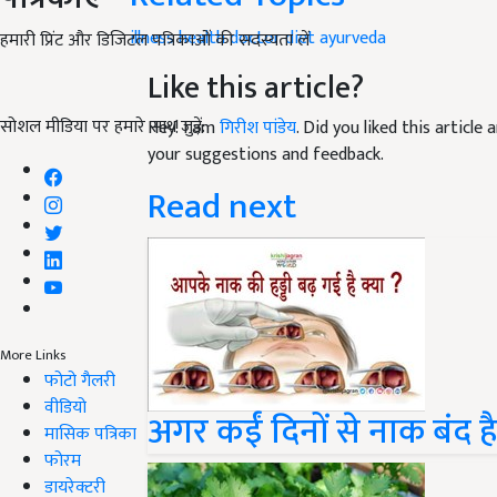
illness
health
doctor
diet
ayurveda
हमारी प्रिंट और डिजिटल पत्रिकाओं की सदस्यता लें
Like this article?
सोशल मीडिया पर हमारे साथ जुड़ें:
Hey! I am
गिरीश पांडेय
. Did you liked this articl
your suggestions and feedback.
Read next
More Links
फोटो गैलरी
वीडियो
अगर कईं दिनों से नाक बंद है त
मासिक पत्रिका
फोरम
डायरेक्टरी