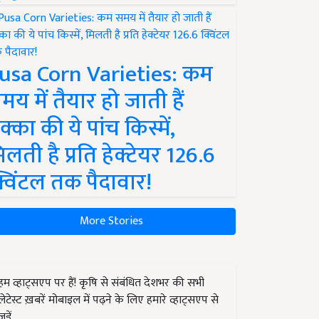
usa Corn Varieties: कम
मय में तैयार हो जाती हैं
क्का की ये पांच किस्में,
िलती है प्रति हेक्टेयर 126.6
्विंटल तक पैदावार!
More Stories
हम व्हाट्सएप पर हैं! कृषि से संबंधित देशभर की सभी
लेटेस्ट ख़बरें मोबाइल में पढ़ने के लिए हमारे व्हाट्सएप से
जुड़ें.