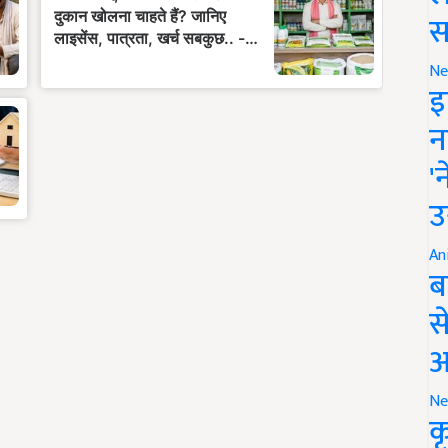
स
Ne
इ
न
'
उ
An
ब
स
आ
Ne
क