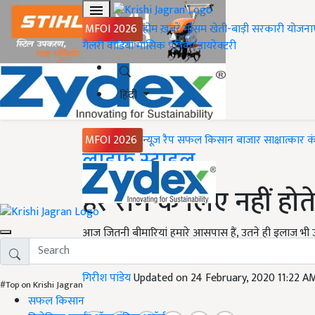
MFOI 2026
होम
ख़बरें
मौसम
खेती-बाड़ी
सरकारी योजना
गैलरी
वीडियो
मासिक पत्रिका
डायरेक्टरी
हिंदी
MFOI 2026
न्यूज़ रैप
सफल किसान
बाजार
साक्षात्कार
क
Home
लाइफ स्टाइल
हर रोग के लिए नहीं होते
आज जितनी बीमारियां हमारे आसपास हैं, उतने ही इलाज भी उपल
नैचरोपैथी, कुछ आयुर्वेदिक तो कुछ घरेलू नस्खे होते हैं जो हमे
गिरीश पांडेय
Updated on 24 February, 2020 11:22 A
#Top on Krishi Jagran
सफल किसान