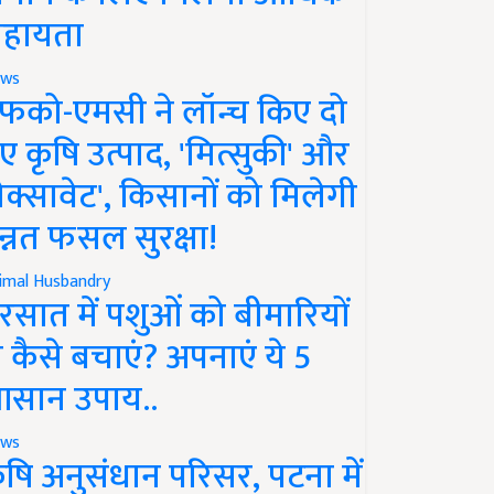
हायता
ws
फको-एमसी ने लॉन्च किए दो
ए कृषि उत्पाद, 'मित्सुकी' और
नेक्सावेट', किसानों को मिलेगी
न्नत फसल सुरक्षा!
imal Husbandry
रसात में पशुओं को बीमारियों
े कैसे बचाएं? अपनाएं ये 5
सान उपाय..
ws
ृषि अनुसंधान परिसर, पटना में