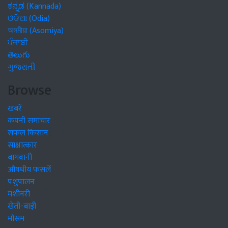
ಕನ್ನಡ (Kannada)
ଓଡିଆ (Odia)
অসমীয়া (Asomiya)
ਪੰਜਾਬੀ
తెలుగు
ગુજરાતી
Browse
खबरें
कंपनी समाचार
सफल किसान
साक्षात्कार
बागवानी
औषधीय फसलें
पशुपालन
मशीनरी
खेती-बाड़ी
मौसम