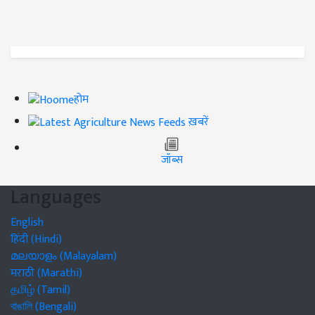
होम
ख़बरें
जॉब्स
Languages
English
हिंदी (Hindi)
മലയാളം (Malayalam)
मराठी (Marathi)
தமிழ் (Tamil)
বাঙালি (Bengali)