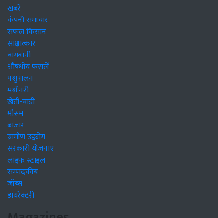
खबरें
कंपनी समाचार
सफल किसान
साक्षात्कार
बागवानी
औषधीय फसलें
पशुपालन
मशीनरी
खेती-बाड़ी
मौसम
बाजार
ग्रामीण उद्द्योग
सरकारी योजनाएं
लाइफ स्टाइल
सम्पादकीय
जॉब्स
डायरेक्टरी
Magazines