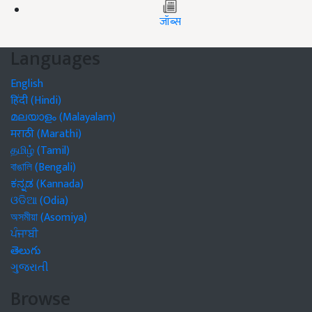
जॉब्स
Languages
English
हिंदी (Hindi)
മലയാളം (Malayalam)
मराठी (Marathi)
தமிழ் (Tamil)
বাঙালি (Bengali)
ಕನ್ನಡ (Kannada)
ଓଡିଆ (Odia)
অসমীয়া (Asomiya)
ਪੰਜਾਬੀ
తెలుగు
ગુજરાતી
Browse