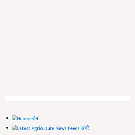
होम
ख़बरें