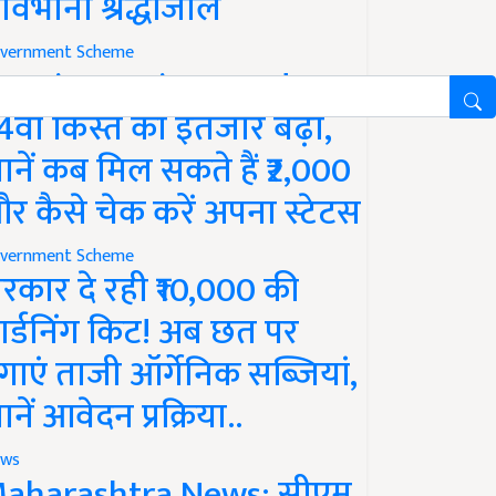
ावभीनी श्रद्धांजलि
vernment Scheme
M Kisan Yojana Update:
4वीं किस्त का इंतजार बढ़ा,
ानें कब मिल सकते हैं ₹2,000
र कैसे चेक करें अपना स्टेटस
vernment Scheme
रकार दे रही ₹10,000 की
ार्डनिंग किट! अब छत पर
गाएं ताजी ऑर्गेनिक सब्जियां,
ानें आवेदन प्रक्रिया..
ws
aharashtra News: सीएम