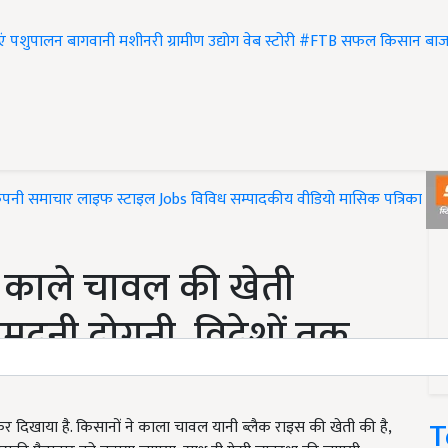
एं
पशुपालन
बागवानी
मशीनरी
ग्रामीण उद्योग
वेब स्टोरी
#FTB
सफल किसान
बाज
ंपनी समाचार
लाइफ स्टाइल
Jobs
विविध
सम्पादकीय
वीडियो
मासिक पत्रिका
#T
 काले चावल की खेती
दनी दोगुनी, विदेशों तक
T
ल कर दिखाया है. किसानों ने काला चावल यानी ब्लैक राइस की खेती की है,