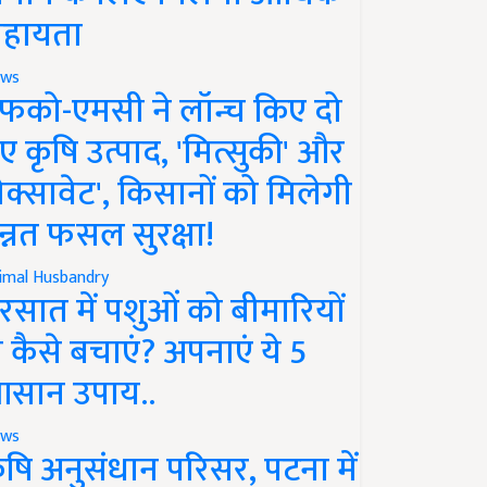
हायता
ws
फको-एमसी ने लॉन्च किए दो
ए कृषि उत्पाद, 'मित्सुकी' और
नेक्सावेट', किसानों को मिलेगी
न्नत फसल सुरक्षा!
imal Husbandry
रसात में पशुओं को बीमारियों
े कैसे बचाएं? अपनाएं ये 5
सान उपाय..
ws
ृषि अनुसंधान परिसर, पटना में