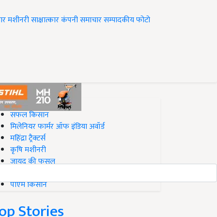
ार
मशीनरी
साक्षात्कार
कंपनी समाचार
सम्पादकीय
फोटो
op on Krishi Jagran
सफल किसान
मिलेनियर फार्मर ऑफ इंडिया अवॉर्ड
महिंद्रा ट्रैक्टर्स
कृषि मशीनरी
जायद की फसल
बिज़नेस आइडियाज
पीएम किसान
op Stories