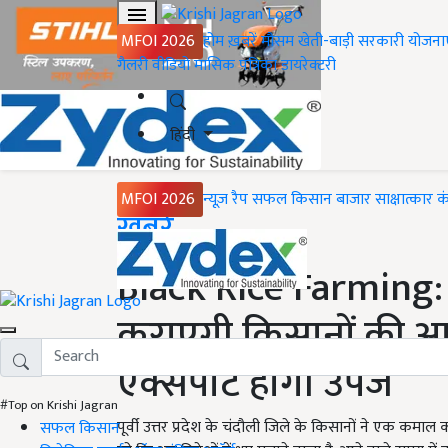
MFOI 2026
होम
ख़बरें
मौसम
खेती-बाड़ी
सरकारी योजना
गैलरी
वीडियो
मासिक पत्रिका
डायरेक्टरी
हिंदी
MFOI 2026
न्यूज़ रैप
सफल किसान
बाजार
साक्षात्कार
क
Home
ख़बरें
Black Rice Farming:
कराएगी किसानों की आम
एक्सपोर्ट होगी उपज
#Top on Krishi Jagran
पूर्वी उत्तर प्रदेश के चंदौली जिले के किसानों ने एक कमा
सफल किसान