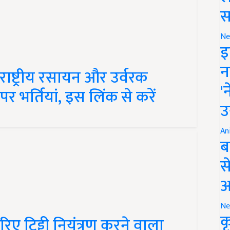
स
Ne
इ
ष्ट्रीय रसायन और उर्वरक
न
र भर्तियां, इस लिंक से करें
'
उ
An
ब
स
आ
Ne
िए टिड्डी नियंत्रण करने वाला
क