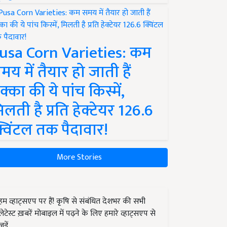
usa Corn Varieties: कम
मय में तैयार हो जाती हैं
क्का की ये पांच किस्में,
िलती है प्रति हेक्टेयर 126.6
्विंटल तक पैदावार!
More Stories
हम व्हाट्सएप पर हैं! कृषि से संबंधित देशभर की सभी
लेटेस्ट ख़बरें मोबाइल में पढ़ने के लिए हमारे व्हाट्सएप से
जुड़ें.