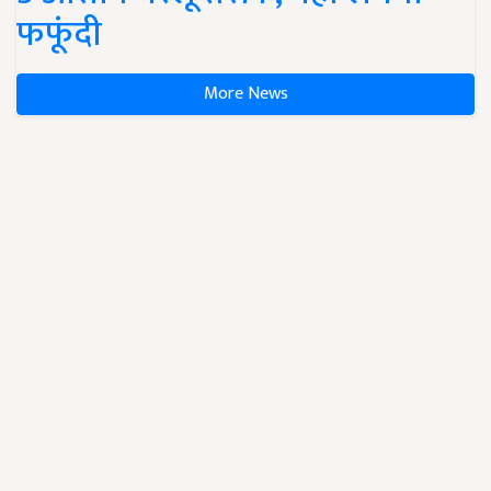
फफूंदी
More News