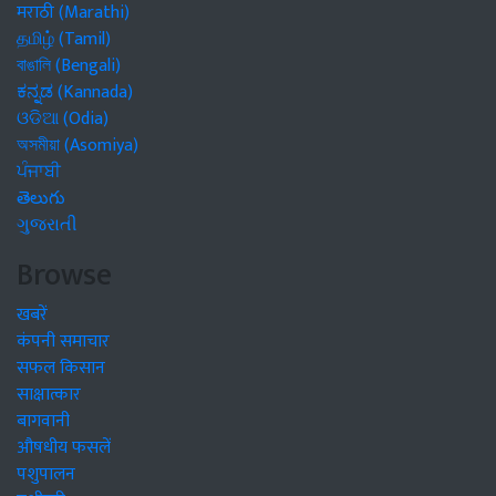
मराठी (Marathi)
தமிழ் (Tamil)
বাঙালি (Bengali)
ಕನ್ನಡ (Kannada)
ଓଡିଆ (Odia)
অসমীয়া (Asomiya)
ਪੰਜਾਬੀ
తెలుగు
ગુજરાતી
Browse
खबरें
कंपनी समाचार
सफल किसान
साक्षात्कार
बागवानी
औषधीय फसलें
पशुपालन