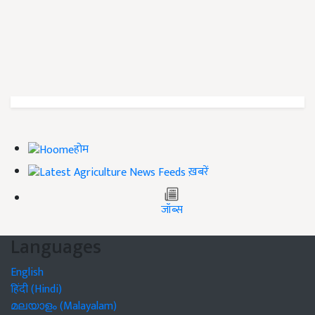
होम
ख़बरें
जॉब्स
Languages
English
हिंदी (Hindi)
മലയാളം (Malayalam)