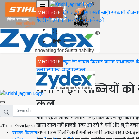
MFOI 2026
होम
ख़बरें
मौसम
खेती-बाड़ी
सरकारी योजना
गैलरी
वीडियो
मासिक पत्रिका
डायरेक्टरी
हिंदी
MFOI 2026
न्यूज़ रैप
सफल किसान
बाजार
साक्षात्कार
क
Home
लाइफ स्टाइल
गर्मी में इन सब्जियों क
कूल
गर्मी में सूरज सातवें आसमान पर है जिस कारण पूरी धरती बुर
खासा राहत नहीं मिलती नजर आ रही है. गर्मी और लू से बच
#Top on Krishi Jagran
आपको इस चिलचिलाती गर्मी से काफी ज्यादा राहत देंगे. इ
सफल किसान