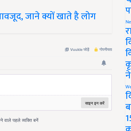
प
ावजूद, जाने क्यों खाते है लोग
Ne
र
व
क
क
न
We
द
ब
1
क