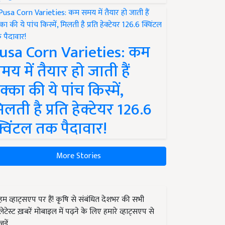
usa Corn Varieties: कम
मय में तैयार हो जाती हैं
क्का की ये पांच किस्में,
िलती है प्रति हेक्टेयर 126.6
्विंटल तक पैदावार!
More Stories
हम व्हाट्सएप पर हैं! कृषि से संबंधित देशभर की सभी
लेटेस्ट ख़बरें मोबाइल में पढ़ने के लिए हमारे व्हाट्सएप से
जुड़ें.