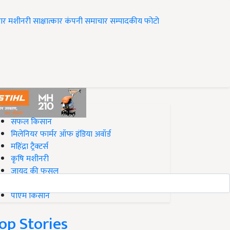
ार
मशीनरी
साक्षात्कार
कंपनी समाचार
सम्पादकीय
फोटो
op on Krishi Jagran
सफल किसान
मिलेनियर फार्मर ऑफ इंडिया अवॉर्ड
महिंद्रा ट्रैक्टर्स
कृषि मशीनरी
जायद की फसल
बिज़नेस आइडियाज
पीएम किसान
op Stories