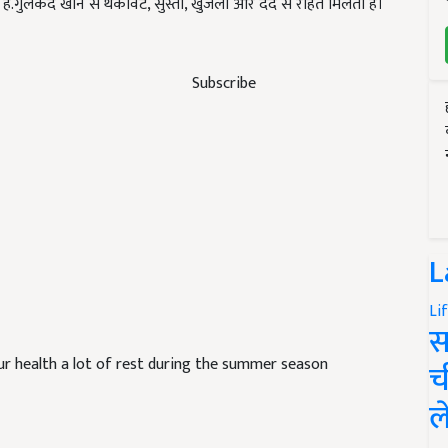
है.गुलकंद खाने से थकावट, सुस्ती, खुजली और दर्द से राहत मिलता है।
Subscribe
L
Li
स
our health a lot of rest during the summer season
च
ल