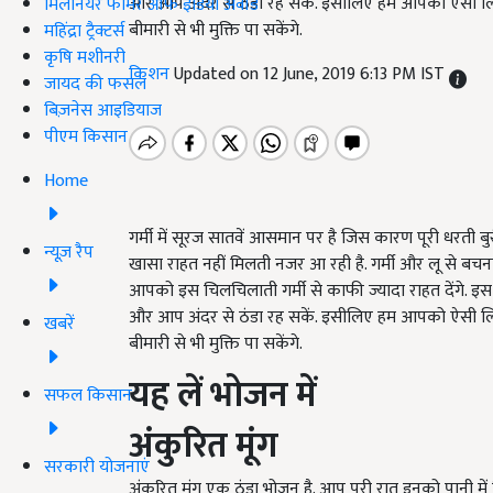
और आप अंदर से ठंडा रह सकें. इसीलिए हम आपको ऐसी लिस
मिलेनियर फार्मर ऑफ इंडिया अवॉर्ड
बीमारी से भी मुक्ति पा सकेंगे.
महिंद्रा ट्रैक्टर्स
कृषि मशीनरी
किशन
Updated on 12 June, 2019 6:13 PM IST
जायद की फसल
बिज़नेस आइडियाज
पीएम किसान
Home
गर्मी में सूरज सातवें आसमान पर है जिस कारण पूरी धरती बुर
न्यूज़ रैप
खासा राहत नहीं मिलती नजर आ रही है. गर्मी और लू से बच
आपको इस चिलचिलाती गर्मी से काफी ज्यादा राहत देंगे. इ
और आप अंदर से ठंडा रह सकें. इसीलिए हम आपको ऐसी लिस
खबरें
बीमारी से भी मुक्ति पा सकेंगे.
यह लें भोजन में
सफल किसान
अंकुरित मूंग
सरकारी योजनाएं
अंकुरित मूंग एक ठंडा भोजन है. आप पूरी रात इनको पानी में भि