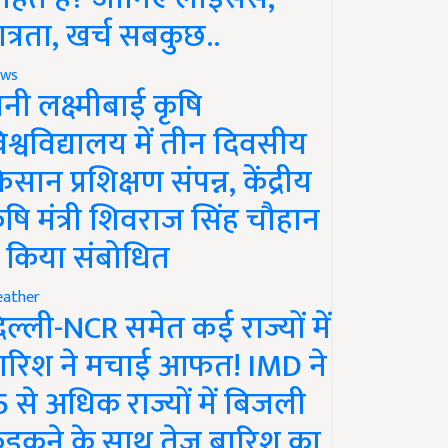
ात्रता, खर्च सबकुछ..
ws
ानी लक्ष्मीबाई कृषि
िश्वविद्यालय में तीन दिवसीय
िसान प्रशिक्षण संपन्न, केंद्रीय
ृषि मंत्री शिवराज सिंह चौहान
े किया संबोधित
ather
िल्ली-NCR समेत कई राज्यों में
ारिश ने मचाई आफत! IMD ने
5 से अधिक राज्यों में बिजली
ड़कने के साथ तेज बारिश का