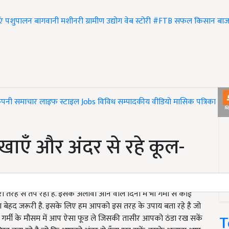
एं
पशुपालन
बागवानी
मशीनरी
ग्रामीण उद्योग
वेब स्टोरी
#FTB
सफल किसान
बाज
ंपनी समाचार
लाइफ स्टाइल
Jobs
विविध
सम्पादकीय
वीडियो
मासिक पत्रिका
#T
ो खाएँ और अंदर से रहे कूल-
ी तरह से तप रही है. इसके अलावा आने वाले दिनों में भी गर्मी से कोई
ना बेहद जरूरी है. इसके लिए हम आपको इस तरह के उपाय बता रहे है जो
T
स गर्मी के मौसम में आप ऐसा फूड ले जिसकी तासीर आपको ठंडा रख सकें