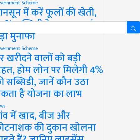
vernment Scheme
ानसून में करें फूलों की खेती,
0% सब्सिडी के साथ कमाएं
ड़ा मुनाफा
vernment Scheme
र खरीदने वालों को बड़ी
ाहत, होम लोन पर मिलेगी 4%
ी सब्सिडी, जानें कौन उठा
कता है योजना का लाभ
ws
ांव में खाद, बीज और
ीटनाशक की दुकान खोलना
ाहते हैं? जानिए लाइसेंस,