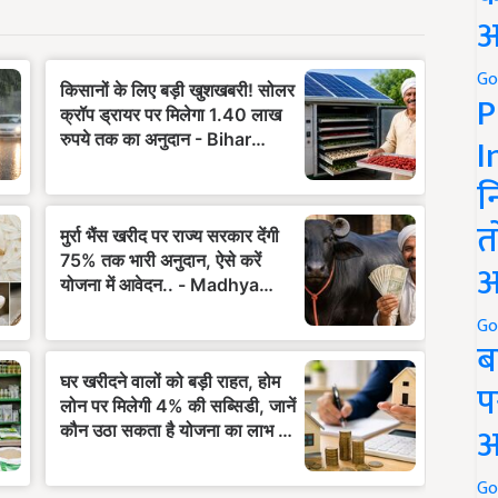
अ
Go
P
I
न
त
अ
Go
ब
प
अ
Go