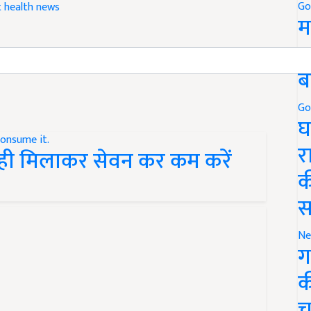
Go
t
health news
म
5
 have suggestions to improve this article?
Mail
me your
ब
Go
घ
र
ही मिलाकर सेवन कर कम करें
क
स
Ne
ग
क
च