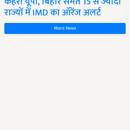
कहर! यूपी, बिहार समेत 15 से ज्यादा
राज्यों में IMD का ऑरेंज अलर्ट
More News