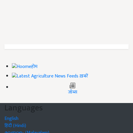
होम
ख़बरें
जॉब्स
Languages
English
हिंदी (Hindi)
മലയാളം (Malayalam)