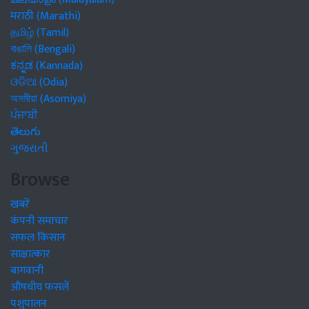
मराठी (Marathi)
தமிழ் (Tamil)
বাঙালি (Bengali)
ಕನ್ನಡ (Kannada)
ଓଡିଆ (Odia)
অসমীয়া (Asomiya)
ਪੰਜਾਬੀ
తెలుగు
ગુજરાતી
Browse
खबरें
कंपनी समाचार
सफल किसान
साक्षात्कार
बागवानी
औषधीय फसलें
पशुपालन