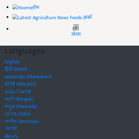
होम
ख़बरें
जॉब्स
Languages
English
हिंदी (Hindi)
മലയാളം (Malayalam)
मराठी (Marathi)
தமிழ் (Tamil)
বাঙালি (Bengali)
ಕನ್ನಡ (Kannada)
ଓଡିଆ (Odia)
অসমীয়া (Asomiya)
ਪੰਜਾਬੀ
తెలుగు