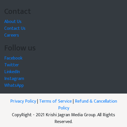
Contact
About Us
Contact Us
Careers
Follow us
Facebook
Twitter
LinkedIn
Instagram
WhatsApp
Privacy Policy
|
Terms of Service
|
Refund & Cancellation
Policy
CopyRight - 2021 Krishi Jagran Media Group. All Rights
Reserved.