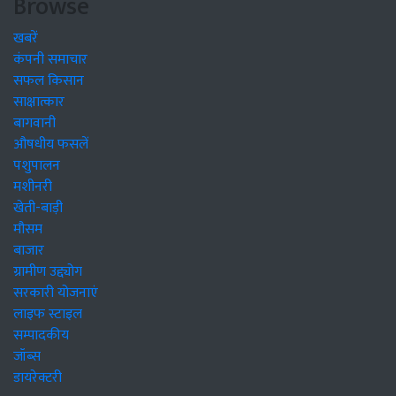
Browse
खबरें
कंपनी समाचार
सफल किसान
साक्षात्कार
बागवानी
औषधीय फसलें
पशुपालन
मशीनरी
खेती-बाड़ी
मौसम
बाजार
ग्रामीण उद्द्योग
सरकारी योजनाएं
लाइफ स्टाइल
सम्पादकीय
जॉब्स
डायरेक्टरी