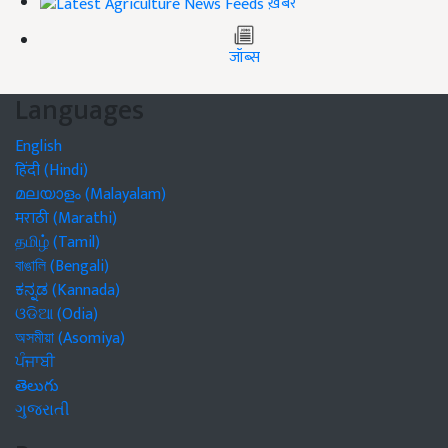
ख़बरें
जॉब्स
Languages
English
हिंदी (Hindi)
മലയാളം (Malayalam)
मराठी (Marathi)
தமிழ் (Tamil)
বাঙালি (Bengali)
ಕನ್ನಡ (Kannada)
ଓଡିଆ (Odia)
অসমীয়া (Asomiya)
ਪੰਜਾਬੀ
తెలుగు
ગુજરાતી