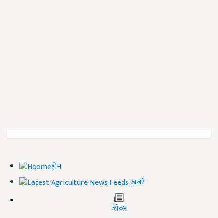
होम
ख़बरें
जॉब्स