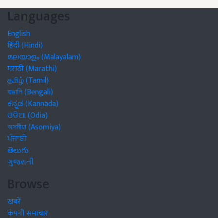
Languages
English
हिंदी (Hindi)
മലയാളം (Malayalam)
मराठी (Marathi)
தமிழ் (Tamil)
বাঙালি (Bengali)
ಕನ್ನಡ (Kannada)
ଓଡିଆ (Odia)
অসমীয়া (Asomiya)
ਪੰਜਾਬੀ
తెలుగు
ગુજરાતી
Browse
खबरें
कंपनी समाचार