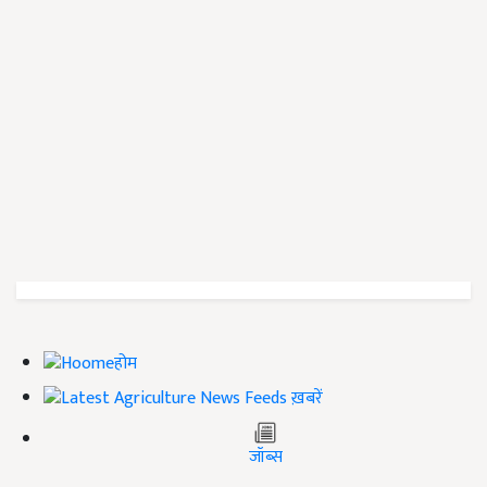
होम
ख़बरें
जॉब्स