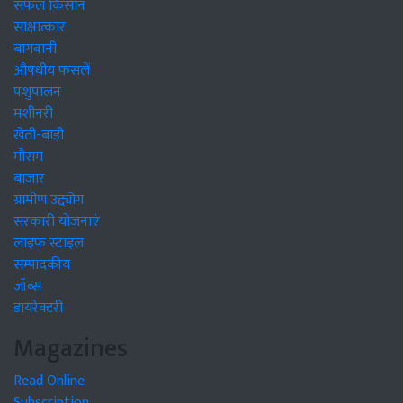
सफल किसान
साक्षात्कार
बागवानी
औषधीय फसलें
पशुपालन
मशीनरी
खेती-बाड़ी
मौसम
बाजार
ग्रामीण उद्द्योग
सरकारी योजनाएं
लाइफ स्टाइल
सम्पादकीय
जॉब्स
डायरेक्टरी
Magazines
Read Online
Subscription