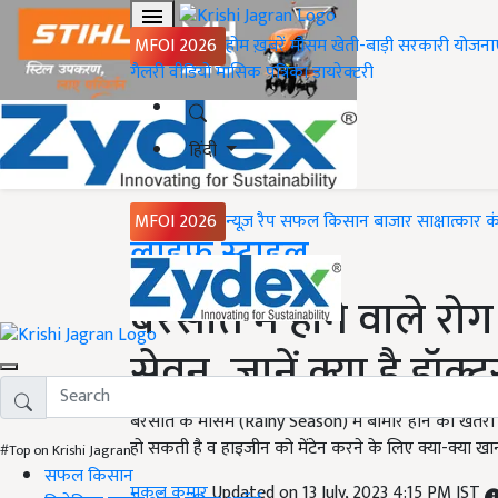
MFOI 2026
होम
ख़बरें
मौसम
खेती-बाड़ी
सरकारी योजना
गैलरी
वीडियो
मासिक पत्रिका
डायरेक्टरी
हिंदी
MFOI 2026
न्यूज़ रैप
सफल किसान
बाजार
साक्षात्कार
क
Home
लाइफ स्टाइल
बरसात में होने वाले रो
सेवन, जानें क्या है डॉक
बरसात के मौसम (Rainy Season) में बीमार होने का खतरा 
हो सकती है व हाइजीन को मेंटेन करने के लिए क्या-क्या खान
#Top on Krishi Jagran
सफल किसान
मुकुल कुमार
Updated on 13 July, 2023 4:15 PM IST