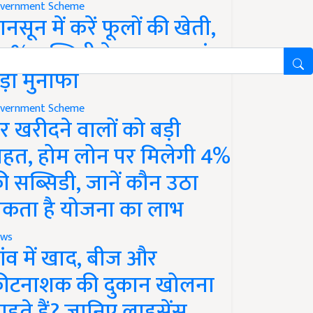
vernment Scheme
ानसून में करें फूलों की खेती,
0% सब्सिडी के साथ कमाएं
ड़ा मुनाफा
vernment Scheme
र खरीदने वालों को बड़ी
ाहत, होम लोन पर मिलेगी 4%
ी सब्सिडी, जानें कौन उठा
कता है योजना का लाभ
ws
ांव में खाद, बीज और
ीटनाशक की दुकान खोलना
ाहते हैं? जानिए लाइसेंस,