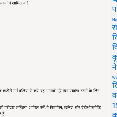
ंजनों में शामिल करें.
प
Ne
र
व
क
क
न
We
द
टोरी गर्म दलिया से करें. यह आपको पूरे दिन एक्टिव रखने के लिए
ब
1
ी पत्तेदार सब्जियां शामिल करें. वे विटामिन, खनिज और एंटीऑक्सीडेंट
क
हैं.