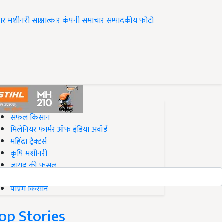
ार
मशीनरी
साक्षात्कार
कंपनी समाचार
सम्पादकीय
फोटो
op on Krishi Jagran
सफल किसान
मिलेनियर फार्मर ऑफ इंडिया अवॉर्ड
महिंद्रा ट्रैक्टर्स
कृषि मशीनरी
जायद की फसल
बिज़नेस आइडियाज
पीएम किसान
op Stories