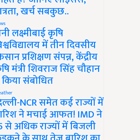
ात्रता, खर्च सबकुछ..
ws
ानी लक्ष्मीबाई कृषि
िश्वविद्यालय में तीन दिवसीय
िसान प्रशिक्षण संपन्न, केंद्रीय
ृषि मंत्री शिवराज सिंह चौहान
े किया संबोधित
ather
िल्ली-NCR समेत कई राज्यों में
ारिश ने मचाई आफत! IMD ने
5 से अधिक राज्यों में बिजली
ड़कने के साथ तेज बारिश का