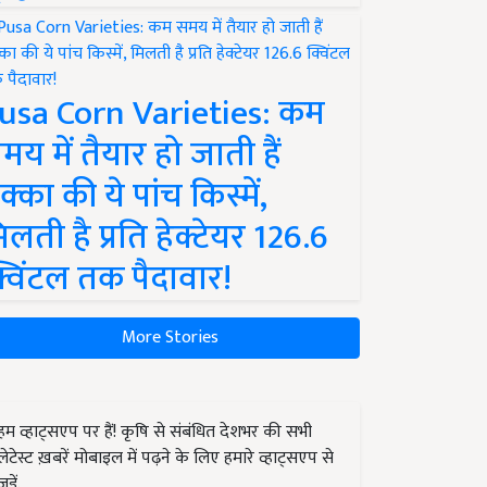
usa Corn Varieties: कम
मय में तैयार हो जाती हैं
क्का की ये पांच किस्में,
िलती है प्रति हेक्टेयर 126.6
्विंटल तक पैदावार!
More Stories
हम व्हाट्सएप पर हैं! कृषि से संबंधित देशभर की सभी
लेटेस्ट ख़बरें मोबाइल में पढ़ने के लिए हमारे व्हाट्सएप से
जुड़ें.