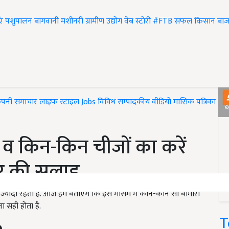
एं
पशुपालन
बागवानी
मशीनरी
ग्रामीण उद्योग
वेब स्टोरी
#FTB
सफल किसान
बाज
ंपनी समाचार
लाइफ स्टाइल
Jobs
विविध
सम्पादकीय
वीडियो
मासिक पत्रिका
#T
ग व किन-किन चीजों का करें
्टर की सलाह
ज्यादा रहता है. आज हम बताएंगे कि इस मौसम में कौन-कौन सी बीमारी
ा सही होता है.
T