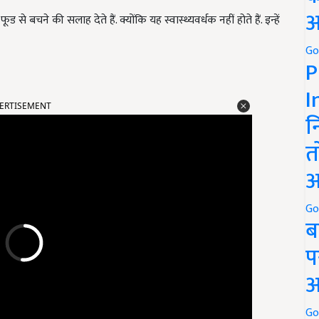
अ
ड से बचने की सलाह देते हैं. क्योंकि यह स्वास्थ्यवर्धक नहीं होते हैं. इन्हें
Go
P
I
ERTISEMENT
न
त
अ
Go
ब
प
अ
Go