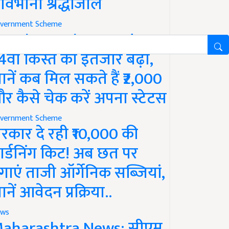
ावभीनी श्रद्धांजलि
vernment Scheme
M Kisan Yojana Update:
4वीं किस्त का इंतजार बढ़ा,
ानें कब मिल सकते हैं ₹2,000
र कैसे चेक करें अपना स्टेटस
vernment Scheme
रकार दे रही ₹10,000 की
ार्डनिंग किट! अब छत पर
गाएं ताजी ऑर्गेनिक सब्जियां,
ानें आवेदन प्रक्रिया..
ws
aharashtra News: सीएम