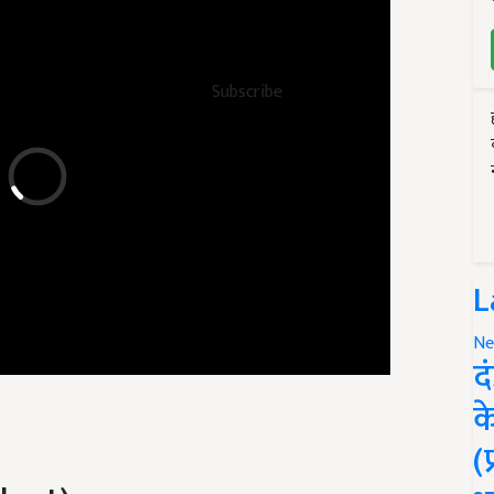
Subscribe
L
Ne
द
क
(
lant)