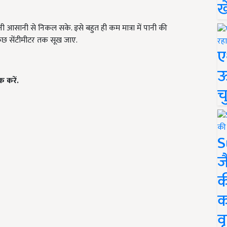
ख
 पानी आसानी से निकल सके. इसे बहुत ही कम मात्रा में पानी की
कुछ सेंटीमीटर तक सूख जाए.
ए
ऊ
 करें.
च
S
ज
क
क
वृ