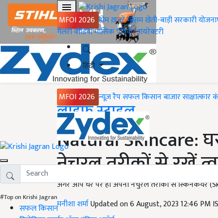
MFOI 2026
होम
ख़बरें
मौसम
खेती-बाड़ी
सरकारी योजना
गैलरी
वीडियो
मासिक पत्रिका
डायरेक्टरी
हिंदी
MFOI 2026
न्यूज़ रैप
सफल किसान
बाजार
साक्षात्कार
क
Home
लाइफ स्टाइल
Natural Skincare: घ
नेचुरल तरीकों से रखें त
अगर आप घर पर ही अपना नेचुरल तरीकों से स्किनकेयर (Ski
#Top on Krishi Jagran
मनीशा शर्मा
Updated on 6 August, 2023 12:46 PM 
सफल किसान