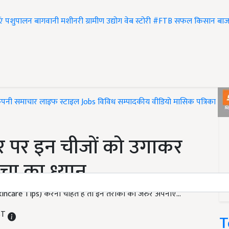
एं
पशुपालन
बागवानी
मशीनरी
ग्रामीण उद्योग
वेब स्टोरी
#FTB
सफल किसान
बाज
ंपनी समाचार
लाइफ स्टाइल
Jobs
विविध
सम्पादकीय
वीडियो
मासिक पत्रिका
#T
र पर इन चीजों को उगाकर
्वचा का ध्यान
ncare Tips) करना चाहते हैं तो इन तरीकों को जरुर अपनाएं...
IST
T