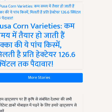
usa Corn Varieties: कम
मय में तैयार हो जाती हैं
क्का की ये पांच किस्में,
िलती है प्रति हेक्टेयर 126.6
्विंटल तक पैदावार!
More Stories
हम व्हाट्सएप पर हैं! कृषि से संबंधित देशभर की सभी
लेटेस्ट ख़बरें मोबाइल में पढ़ने के लिए हमारे व्हाट्सएप से
जुड़ें.