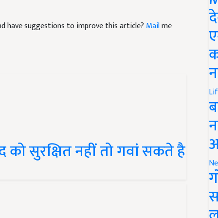
द
 and have suggestions to improve this article?
Mail
me
ए
क
न
Li
ब
न
 खुद को सुरक्षित नहीं तो गवां सकते है
आ
Ne
ग
स
ल