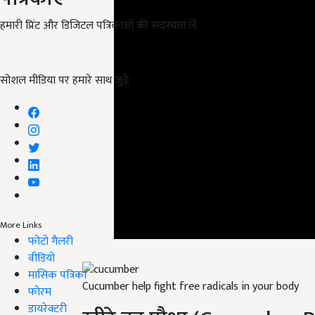
हमारी प्रिंट और डिजिटल पत्रिकाओं की सदस्यता लें
सोशल मीडिया पर हमारे साथ जुड़ें:
More Links
फोटो गैलरी
वीडियो
Cucumber help fight free radicals in your body
मासिक पत्रिका
फोरम
खीरे का पौधा (Cucumber P
डायरेक्टरी