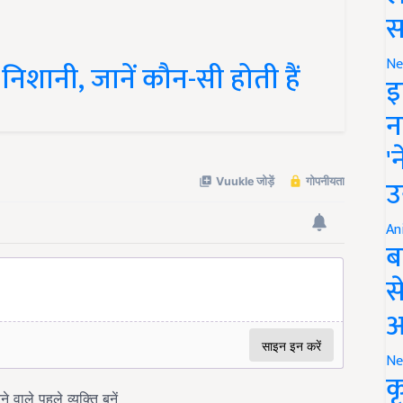
स
शानी, जानें कौन-सी होती हैं
Ne
इ
न
'
उ
An
ब
स
आ
Ne
क