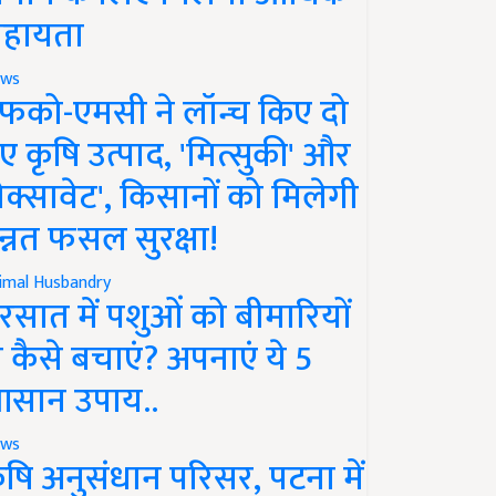
हायता
ws
फको-एमसी ने लॉन्च किए दो
ए कृषि उत्पाद, 'मित्सुकी' और
नेक्सावेट', किसानों को मिलेगी
न्नत फसल सुरक्षा!
imal Husbandry
रसात में पशुओं को बीमारियों
े कैसे बचाएं? अपनाएं ये 5
सान उपाय..
ws
ृषि अनुसंधान परिसर, पटना में