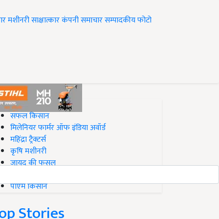
ार
मशीनरी
साक्षात्कार
कंपनी समाचार
सम्पादकीय
फोटो
op on Krishi Jagran
सफल किसान
मिलेनियर फार्मर ऑफ इंडिया अवॉर्ड
महिंद्रा ट्रैक्टर्स
कृषि मशीनरी
जायद की फसल
बिज़नेस आइडियाज
पीएम किसान
op Stories