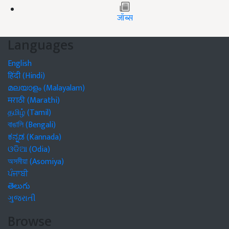
जॉब्स
Languages
English
हिंदी (Hindi)
മലയാളം (Malayalam)
मराठी (Marathi)
தமிழ் (Tamil)
বাঙালি (Bengali)
ಕನ್ನಡ (Kannada)
ଓଡିଆ (Odia)
অসমীয়া (Asomiya)
ਪੰਜਾਬੀ
తెలుగు
ગુજરાતી
Browse