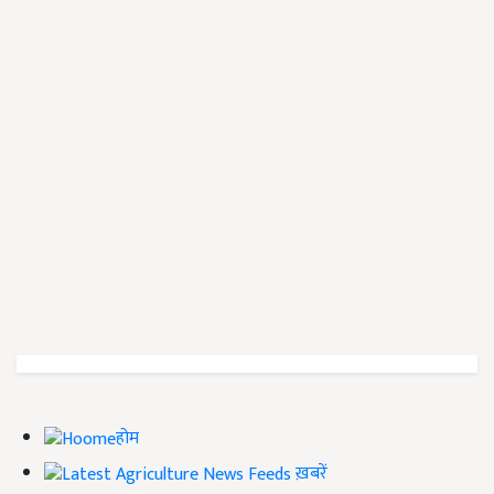
होम
ख़बरें