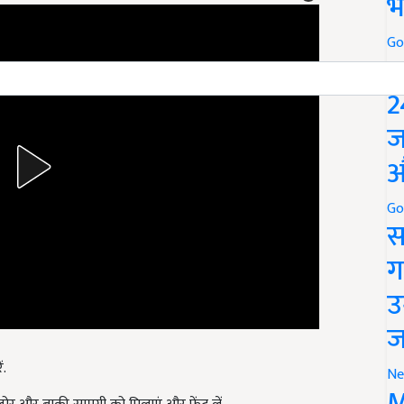
भ
Go
P
2
ज
औ
Go
स
ग
उ
ज
ं.
Ne
M