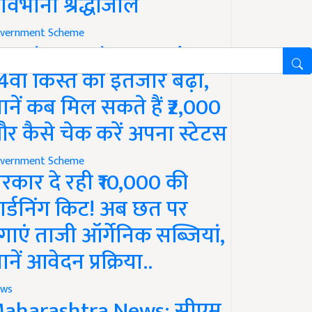
ावभीनी श्रद्धांजलि
vernment Scheme
M Kisan Yojana Update:
4वीं किस्त का इंतजार बढ़ा,
ानें कब मिल सकते हैं ₹2,000
र कैसे चेक करें अपना स्टेटस
vernment Scheme
रकार दे रही ₹10,000 की
ार्डनिंग किट! अब छत पर
गाएं ताजी ऑर्गेनिक सब्जियां,
ानें आवेदन प्रक्रिया..
ws
aharashtra News: सीएम