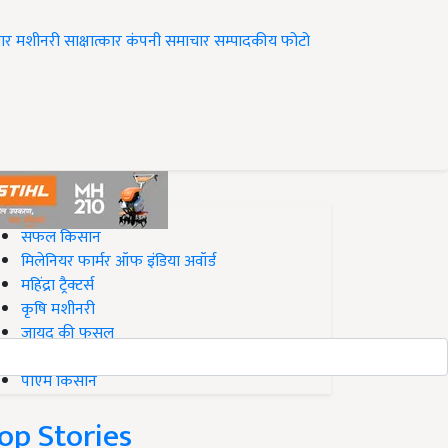
ार
मशीनरी
साक्षात्कार
कंपनी समाचार
सम्पादकीय
फोटो
op on Krishi Jagran
सफल किसान
मिलेनियर फार्मर ऑफ इंडिया अवॉर्ड
महिंद्रा ट्रैक्टर्स
कृषि मशीनरी
जायद की फसल
बिज़नेस आइडियाज
पीएम किसान
op Stories