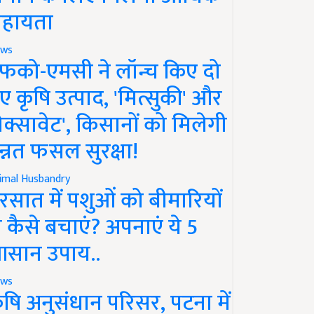
हायता
ws
फको-एमसी ने लॉन्च किए दो
ए कृषि उत्पाद, 'मित्सुकी' और
नेक्सावेट', किसानों को मिलेगी
न्नत फसल सुरक्षा!
imal Husbandry
रसात में पशुओं को बीमारियों
े कैसे बचाएं? अपनाएं ये 5
सान उपाय..
ws
ृषि अनुसंधान परिसर, पटना में