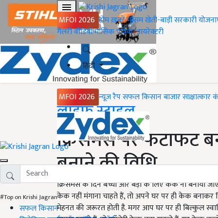
MFOI 2026
होम
ख़बरें
मौसम
खेती-बाड़ी
सरकारी योजना
गैलरी
वीडियो
मासिक पत्रिका
डायरेक्टरी
हिंदी
MFOI 2026
न्यूज़ रैप
सफल किसान
बाजार
साक्षात्कार
क
Home
लाइफ स्टाइल
क्रिसमस पर फटाफट बनाएं
बनाने की विधि
क्रिसमस के दिन बच्चों और बड़ों के लिए केक ना बनाया जा
केक नहीं मंगाना चाहते हैं, तो अपने घर पर ही केक बनाकर क
#Top on Krishi Jagran
मेहनत की जरूरत होती है. मगर आप घर पर ही बिल्कुल स्व
सफल किसान