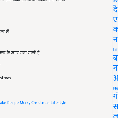
्लोर और बाकी साम्रगी को मिलाएं और फेंट लें.
द
ए
क
कर लें.
न
Li
ेक के ऊपर सजा सकते हैं.
ब
.
न
आ
istmas
Ne
ग
ake Recipe
Merry Christmas
Lifestyle
स
ल