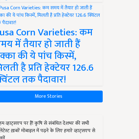
usa Corn Varieties: कम
मय में तैयार हो जाती हैं
क्का की ये पांच किस्में,
िलती है प्रति हेक्टेयर 126.6
्विंटल तक पैदावार!
More Stories
हम व्हाट्सएप पर हैं! कृषि से संबंधित देशभर की सभी
लेटेस्ट ख़बरें मोबाइल में पढ़ने के लिए हमारे व्हाट्सएप से
जुड़ें.