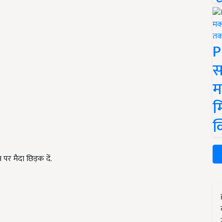
P
स
म
म
क
पर मैदा छिड़क दें.