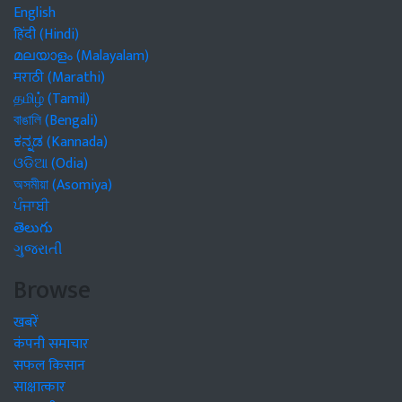
English
हिंदी (Hindi)
മലയാളം (Malayalam)
मराठी (Marathi)
தமிழ் (Tamil)
বাঙালি (Bengali)
ಕನ್ನಡ (Kannada)
ଓଡିଆ (Odia)
অসমীয়া (Asomiya)
ਪੰਜਾਬੀ
తెలుగు
ગુજરાતી
Browse
खबरें
कंपनी समाचार
सफल किसान
साक्षात्कार