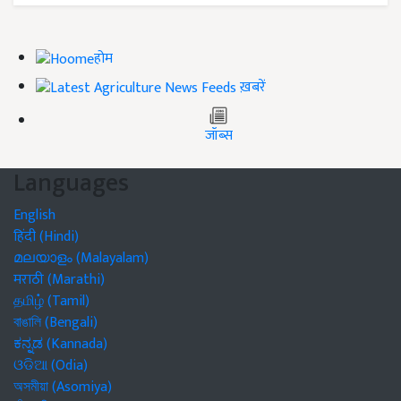
होम
ख़बरें
जॉब्स
Languages
English
हिंदी (Hindi)
മലയാളം (Malayalam)
मराठी (Marathi)
தமிழ் (Tamil)
বাঙালি (Bengali)
ಕನ್ನಡ (Kannada)
ଓଡିଆ (Odia)
অসমীয়া (Asomiya)