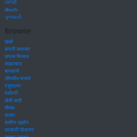
ਪੰਜਾਬੀ
తెలుగు
ગુજરાતી
Browse
खबरें
कंपनी समाचार
सफल किसान
साक्षात्कार
बागवानी
औषधीय फसलें
पशुपालन
मशीनरी
खेती-बाड़ी
मौसम
बाजार
ग्रामीण उद्द्योग
सरकारी योजनाएं