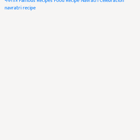
नवरात्रि
Famous Recipes
Food Recipe
Navratri Celebration
navratri recipe