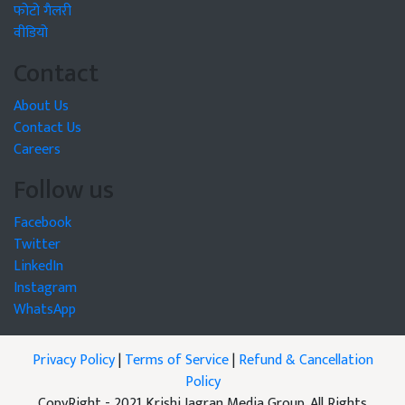
फोटो गैलरी
वीडियो
Contact
About Us
Contact Us
Careers
Follow us
Facebook
Twitter
LinkedIn
Instagram
WhatsApp
Privacy Policy
|
Terms of Service
|
Refund & Cancellation
Policy
CopyRight - 2021 Krishi Jagran Media Group. All Rights