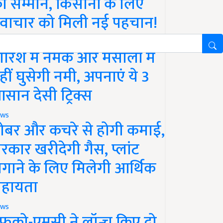
ा सम्मान, किसानों के लिए
वाचार को मिली नई पहचान!
festyle
ारिश में नमक और मसालों में
हीं घुसेगी नमी, अपनाएं ये 3
सान देसी ट्रिक्स
ws
ोबर और कचरे से होगी कमाई,
रकार खरीदेगी गैस, प्लांट
गाने के लिए मिलेगी आर्थिक
हायता
ws
फको-एमसी ने लॉन्च किए दो