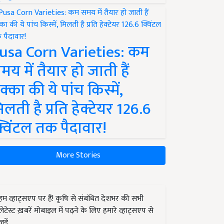
usa Corn Varieties: कम
मय में तैयार हो जाती हैं
क्का की ये पांच किस्में,
िलती है प्रति हेक्टेयर 126.6
्विंटल तक पैदावार!
More Stories
हम व्हाट्सएप पर हैं! कृषि से संबंधित देशभर की सभी
लेटेस्ट ख़बरें मोबाइल में पढ़ने के लिए हमारे व्हाट्सएप से
जुड़ें.