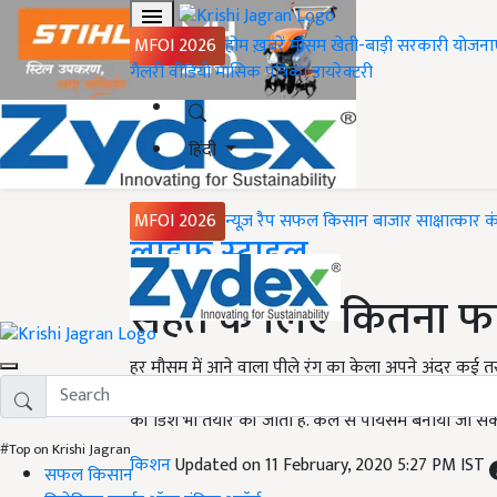
MFOI 2026
होम
ख़बरें
मौसम
खेती-बाड़ी
सरकारी योजना
गैलरी
वीडियो
मासिक पत्रिका
डायरेक्टरी
हिंदी
MFOI 2026
न्यूज़ रैप
सफल किसान
बाजार
साक्षात्कार
क
Home
लाइफ स्टाइल
सेहत के लिए कितना फा
हर मौसम में आने वाला पीले रंग का केला अपने अंदर कई त
लगी हो तो एक केला खाने से भूख आराम से शांत हो सकती ह
की डिश भी तैयार की जाती हैं. केले से पायसम बनाया जा सक
#Top on Krishi Jagran
किशन
Updated on 11 February, 2020 5:27 PM IST
सफल किसान