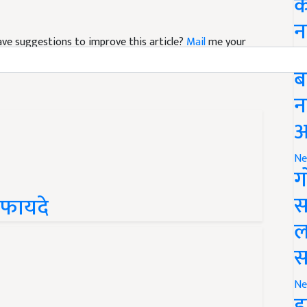
क
न
 have suggestions to improve this article?
Mail
me your
Li
ब
न
आ
Ne
ग
स
ं फायदे
ल
स
Ne
इ