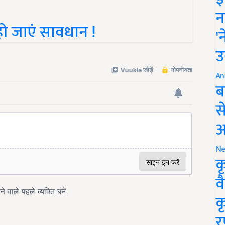
न
तो हो जाएं सावधान !
'
उ
An
ब
स
आ
Ne
क
व
क
र