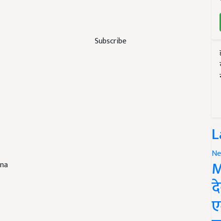
Subscribe
L
Ne
M
ana
द
ए