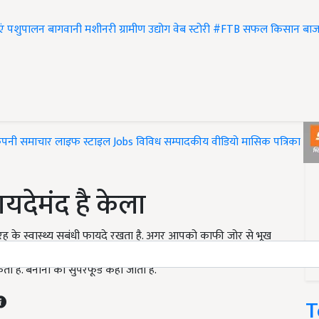
एं
पशुपालन
बागवानी
मशीनरी
ग्रामीण उद्योग
वेब स्टोरी
#FTB
सफल किसान
बाज
ंपनी समाचार
लाइफ स्टाइल
Jobs
विविध
सम्पादकीय
वीडियो
मासिक पत्रिका
#T
यदेमंद है केला
रह के स्वास्थ्य सबंधी फायदे रखता है. अगर आपको काफी जोर से भूख
ै. केला न केवल सेहत के लिए फायदेमंद होता है बल्कि इससे कई तरह
ता है. बनाना को सुपरफूड कहा जाता है.
T