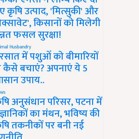
ए कृषि उत्पाद, 'मित्सुकी' और
नेक्सावेट', किसानों को मिलेगी
न्नत फसल सुरक्षा!
imal Husbandry
रसात में पशुओं को बीमारियों
े कैसे बचाएं? अपनाएं ये 5
सान उपाय..
ws
ृषि अनुसंधान परिसर, पटना में
ैज्ञानिकों का मंथन, भविष्य की
ृषि तकनीकों पर बनी नई
णनीति