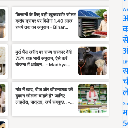
We
अ
क
स
ऑ
Li
स
च
ल
Go
म
5