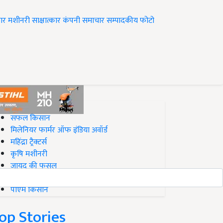
ार
मशीनरी
साक्षात्कार
कंपनी समाचार
सम्पादकीय
फोटो
op on Krishi Jagran
सफल किसान
मिलेनियर फार्मर ऑफ इंडिया अवॉर्ड
महिंद्रा ट्रैक्टर्स
कृषि मशीनरी
जायद की फसल
बिज़नेस आइडियाज
पीएम किसान
op Stories