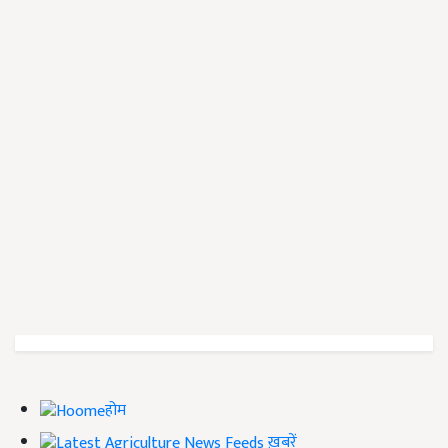
होम
ख़बरें