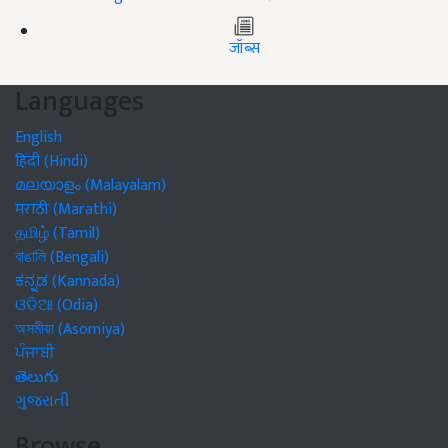
जॉब्स
Languages
English
हिंदी (Hindi)
മലയാളം (Malayalam)
मराठी (Marathi)
தமிழ் (Tamil)
বাঙালি (Bengali)
ಕನ್ನಡ (Kannada)
ଓଡିଆ (Odia)
অসমীয়া (Asomiya)
ਪੰਜਾਬੀ
తెలుగు
ગુજરાતી
Browse