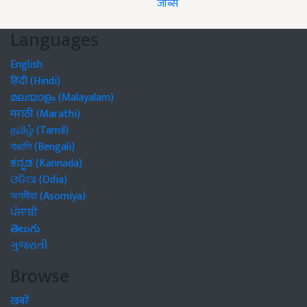
जॉब्स
Languages
English
हिंदी (Hindi)
മലയാളം (Malayalam)
मराठी (Marathi)
தமிழ் (Tamil)
বাঙালি (Bengali)
ಕನ್ನಡ (Kannada)
ଓଡିଆ (Odia)
অসমীয়া (Asomiya)
ਪੰਜਾਬੀ
తెలుగు
ગુજરાતી
Browse
खबरें