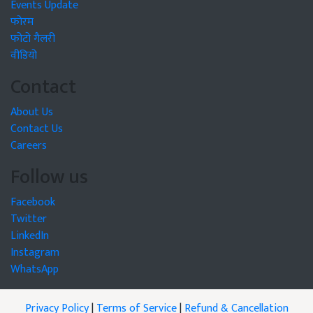
Events Update
फोरम
फोटो गैलरी
वीडियो
Contact
About Us
Contact Us
Careers
Follow us
Facebook
Twitter
LinkedIn
Instagram
WhatsApp
Privacy Policy
|
Terms of Service
|
Refund & Cancellation