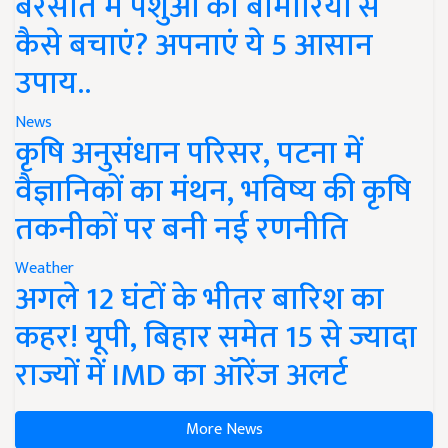
बरसात में पशुओं को बीमारियों से
कैसे बचाएं? अपनाएं ये 5 आसान
उपाय..
News
कृषि अनुसंधान परिसर, पटना में
वैज्ञानिकों का मंथन, भविष्य की कृषि
तकनीकों पर बनी नई रणनीति
Weather
अगले 12 घंटों के भीतर बारिश का
कहर! यूपी, बिहार समेत 15 से ज्यादा
राज्यों में IMD का ऑरेंज अलर्ट
More News