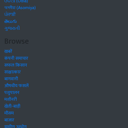
ଓଡିଆ (Odia)
অসমীয়া (Asomiya)
ਪੰਜਾਬੀ
తెలుగు
ગુજરાતી
Browse
खबरें
कंपनी समाचार
सफल किसान
साक्षात्कार
बागवानी
औषधीय फसलें
पशुपालन
मशीनरी
खेती-बाड़ी
मौसम
बाजार
ग्रामीण उद्द्योग