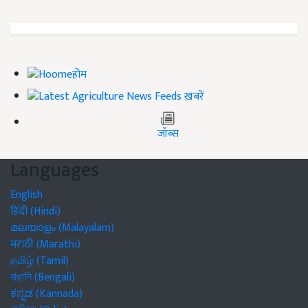
होम
ख़बरें
जॉब्स
Languages
English
हिंदी (Hindi)
മലയാളം (Malayalam)
मराठी (Marathi)
தமிழ் (Tamil)
বাঙালি (Bengali)
ಕನ್ನಡ (Kannada)