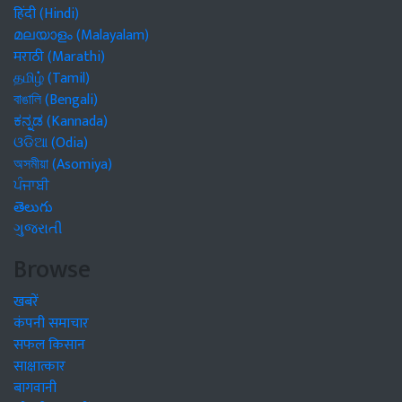
हिंदी (Hindi)
മലയാളം (Malayalam)
मराठी (Marathi)
தமிழ் (Tamil)
বাঙালি (Bengali)
ಕನ್ನಡ (Kannada)
ଓଡିଆ (Odia)
অসমীয়া (Asomiya)
ਪੰਜਾਬੀ
తెలుగు
ગુજરાતી
Browse
खबरें
कंपनी समाचार
सफल किसान
साक्षात्कार
बागवानी