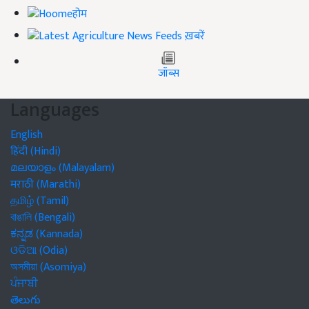
होम
ख़बरें
जॉब्स
Languages
English
हिंदी (Hindi)
മലയാളം (Malayalam)
मराठी (Marathi)
தமிழ் (Tamil)
বাঙালি (Bengali)
ಕನ್ನಡ (Kannada)
ଓଡିଆ (Odia)
অসমীয়া (Asomiya)
ਪੰਜਾਬੀ
తెలుగు