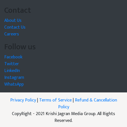
Contact
About Us
Contact Us
Careers
Follow us
Facebook
Twitter
LinkedIn
Instagram
WhatsApp
Privacy Policy
|
Terms of Service
|
Refund & Cancellation
Policy
CopyRight - 2021 Krishi Jagran Media Group. All Rights
Reserved.