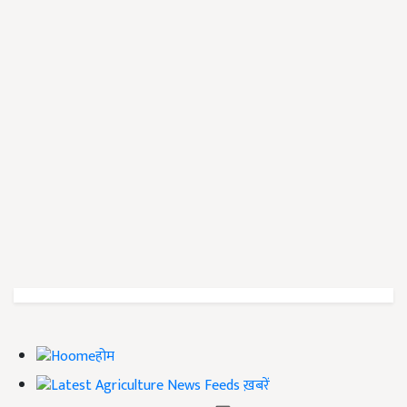
होम
ख़बरें