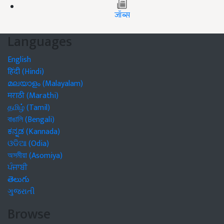
जॉब्स
Languages
English
हिंदी (Hindi)
മലയാളം (Malayalam)
मराठी (Marathi)
தமிழ் (Tamil)
বাঙালি (Bengali)
ಕನ್ನಡ (Kannada)
ଓଡିଆ (Odia)
অসমীয়া (Asomiya)
ਪੰਜਾਬੀ
తెలుగు
ગુજરાતી
Browse