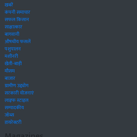
खबरें
कंपनी समाचार
सफल किसान
साक्षात्कार
बागवानी
औषधीय फसलें
पशुपालन
मशीनरी
खेती-बाड़ी
मौसम
बाजार
ग्रामीण उद्द्योग
सरकारी योजनाएं
लाइफ स्टाइल
सम्पादकीय
जॉब्स
डायरेक्टरी
Magazines