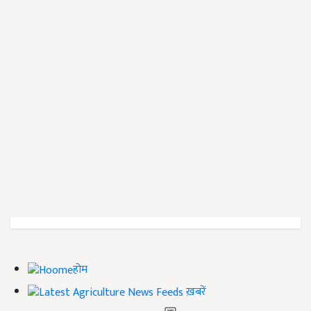
होम
ख़बरें