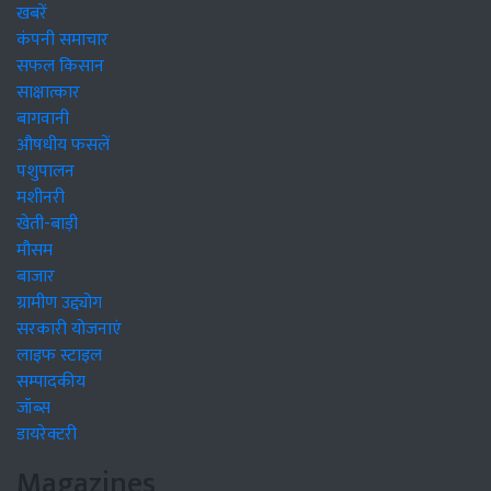
खबरें
कंपनी समाचार
सफल किसान
साक्षात्कार
बागवानी
औषधीय फसलें
पशुपालन
मशीनरी
खेती-बाड़ी
मौसम
बाजार
ग्रामीण उद्द्योग
सरकारी योजनाएं
लाइफ स्टाइल
सम्पादकीय
जॉब्स
डायरेक्टरी
Magazines