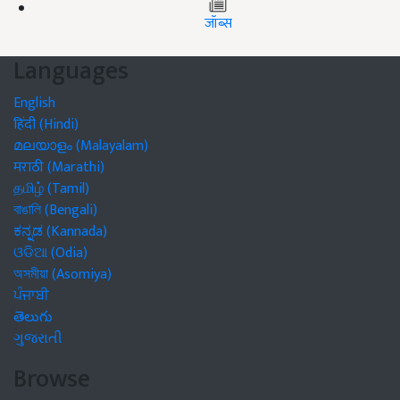
जॉब्स
Languages
English
हिंदी (Hindi)
മലയാളം (Malayalam)
मराठी (Marathi)
தமிழ் (Tamil)
বাঙালি (Bengali)
ಕನ್ನಡ (Kannada)
ଓଡିଆ (Odia)
অসমীয়া (Asomiya)
ਪੰਜਾਬੀ
తెలుగు
ગુજરાતી
Browse