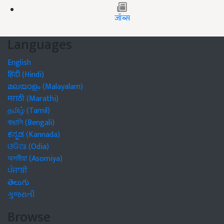
जॉब्स
Languages
English
हिंदी (Hindi)
മലയാളം (Malayalam)
मराठी (Marathi)
தமிழ் (Tamil)
বাঙালি (Bengali)
ಕನ್ನಡ (Kannada)
ଓଡିଆ (Odia)
অসমীয়া (Asomiya)
ਪੰਜਾਬੀ
తెలుగు
ગુજરાતી
Browse