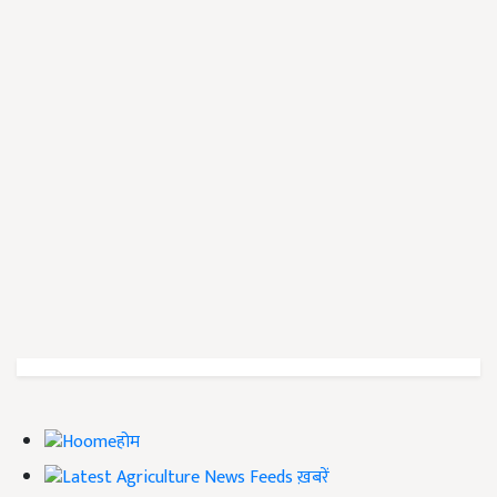
होम
ख़बरें