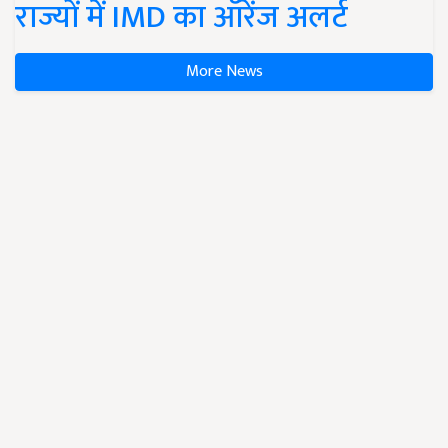
राज्यों में IMD का ऑरेंज अलर्ट
More News