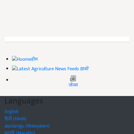
होम
ख़बरें
जॉब्स
Languages
English
हिंदी (Hindi)
മലയാളം (Malayalam)
मराठी (Marathi)