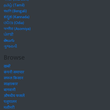
தமிழ் (Tamil)
বাঙালি (Bengali)
ಕನ್ನಡ (Kannada)
ଓଡିଆ (Odia)
অসমীয়া (Asomiya)
ਪੰਜਾਬੀ
తెలుగు
ગુજરાતી
Browse
खबरें
कंपनी समाचार
सफल किसान
साक्षात्कार
बागवानी
औषधीय फसलें
पशुपालन
मशीनरी