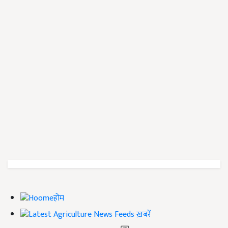
होम
ख़बरें