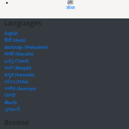
जॉब्स
Languages
English
हिंदी (Hindi)
മലയാളം (Malayalam)
मराठी (Marathi)
தமிழ் (Tamil)
বাঙালি (Bengali)
ಕನ್ನಡ (Kannada)
ଓଡିଆ (Odia)
অসমীয়া (Asomiya)
ਪੰਜਾਬੀ
తెలుగు
ગુજરાતી
Browse