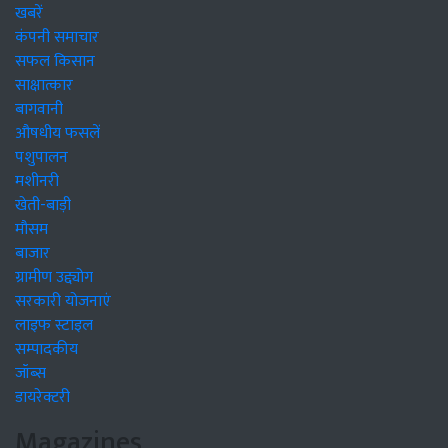
खबरें
कंपनी समाचार
सफल किसान
साक्षात्कार
बागवानी
औषधीय फसलें
पशुपालन
मशीनरी
खेती-बाड़ी
मौसम
बाजार
ग्रामीण उद्द्योग
सरकारी योजनाएं
लाइफ स्टाइल
सम्पादकीय
जॉब्स
डायरेक्टरी
Magazines