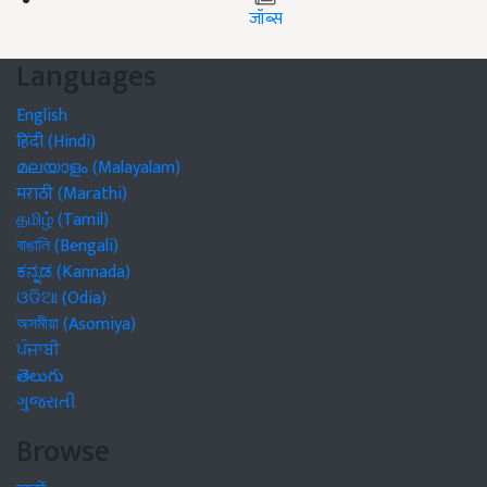
जॉब्स
Languages
English
हिंदी (Hindi)
മലയാളം (Malayalam)
मराठी (Marathi)
தமிழ் (Tamil)
বাঙালি (Bengali)
ಕನ್ನಡ (Kannada)
ଓଡିଆ (Odia)
অসমীয়া (Asomiya)
ਪੰਜਾਬੀ
తెలుగు
ગુજરાતી
Browse