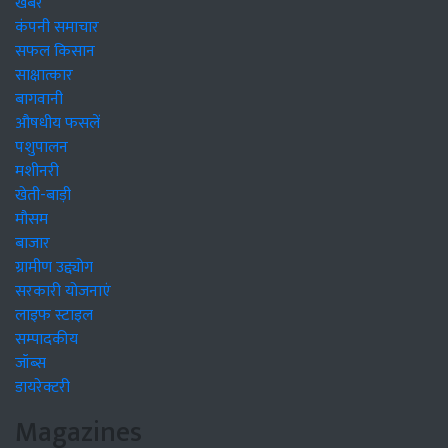
खबरें
कंपनी समाचार
सफल किसान
साक्षात्कार
बागवानी
औषधीय फसलें
पशुपालन
मशीनरी
खेती-बाड़ी
मौसम
बाजार
ग्रामीण उद्द्योग
सरकारी योजनाएं
लाइफ स्टाइल
सम्पादकीय
जॉब्स
डायरेक्टरी
Magazines