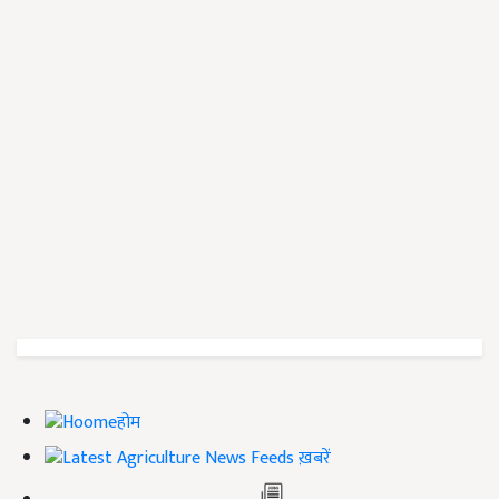
होम
ख़बरें