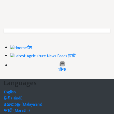
होम
ख़बरें
जॉब्स
Languages
English
हिंदी (Hindi)
മലയാളം (Malayalam)
मराठी (Marathi)