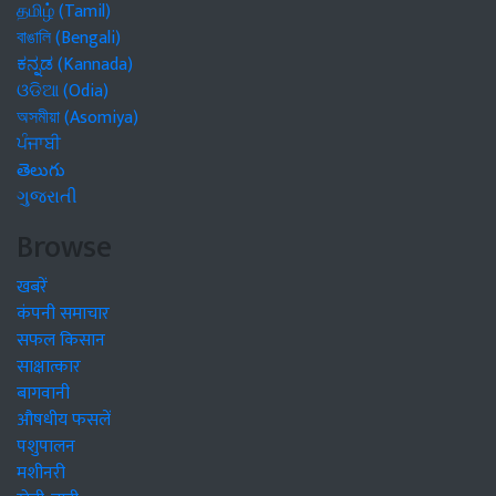
தமிழ் (Tamil)
বাঙালি (Bengali)
ಕನ್ನಡ (Kannada)
ଓଡିଆ (Odia)
অসমীয়া (Asomiya)
ਪੰਜਾਬੀ
తెలుగు
ગુજરાતી
Browse
खबरें
कंपनी समाचार
सफल किसान
साक्षात्कार
बागवानी
औषधीय फसलें
पशुपालन
मशीनरी