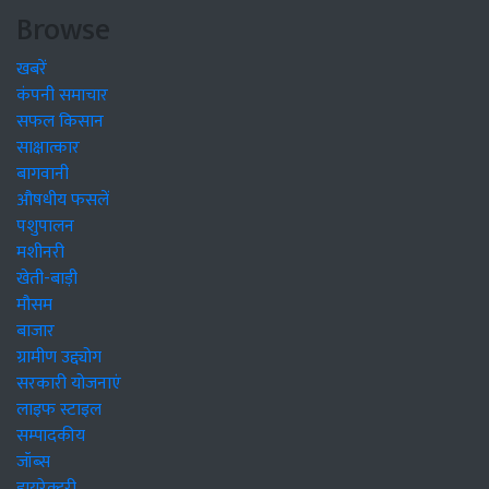
Browse
खबरें
कंपनी समाचार
सफल किसान
साक्षात्कार
बागवानी
औषधीय फसलें
पशुपालन
मशीनरी
खेती-बाड़ी
मौसम
बाजार
ग्रामीण उद्द्योग
सरकारी योजनाएं
लाइफ स्टाइल
सम्पादकीय
जॉब्स
डायरेक्टरी