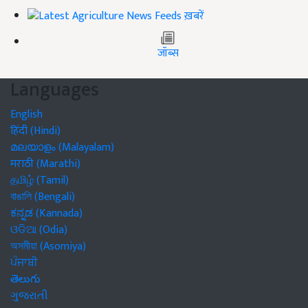
ख़बरें
जॉब्स
Languages
English
हिंदी (Hindi)
മലയാളം (Malayalam)
मराठी (Marathi)
தமிழ் (Tamil)
বাঙালি (Bengali)
ಕನ್ನಡ (Kannada)
ଓଡିଆ (Odia)
অসমীয়া (Asomiya)
ਪੰਜਾਬੀ
తెలుగు
ગુજરાતી