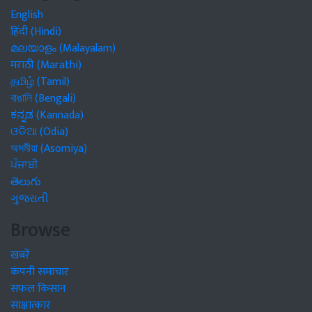
English
हिंदी (Hindi)
മലയാളം (Malayalam)
मराठी (Marathi)
தமிழ் (Tamil)
বাঙালি (Bengali)
ಕನ್ನಡ (Kannada)
ଓଡିଆ (Odia)
অসমীয়া (Asomiya)
ਪੰਜਾਬੀ
తెలుగు
ગુજરાતી
Browse
खबरें
कंपनी समाचार
सफल किसान
साक्षात्कार