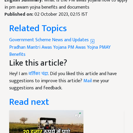
English Summary:
What is the PM awas yojana how to apply
in pm awam yojna benefits and documents
Published on:
02 October 2023, 02:15 IST
Related Topics
Government Scheme News and Updates
Pradhan Mantri Awas Yojana
PM Awas Yojna
PMAY
Benefits
Like this article?
Hey! I am
वर्तिका चंद्रा
. Did you liked this article and have
suggestions to improve this article?
Mail
me your
suggestions and feedback.
Read next