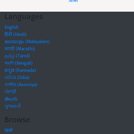
जॉब्स
Languages
English
हिंदी (Hindi)
മലയാളം (Malayalam)
मराठी (Marathi)
தமிழ் (Tamil)
বাঙালি (Bengali)
ಕನ್ನಡ (Kannada)
ଓଡିଆ (Odia)
অসমীয়া (Asomiya)
ਪੰਜਾਬੀ
తెలుగు
ગુજરાતી
Browse
खबरें