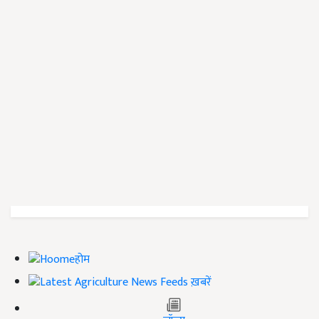
होम
ख़बरें