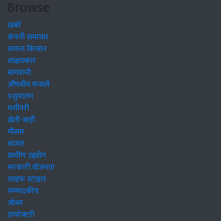
Browse
खबरें
कंपनी समाचार
सफल किसान
साक्षात्कार
बागवानी
औषधीय फसलें
पशुपालन
मशीनरी
खेती-बाड़ी
मौसम
बाजार
ग्रामीण उद्द्योग
सरकारी योजनाएं
लाइफ स्टाइल
सम्पादकीय
जॉब्स
डायरेक्टरी