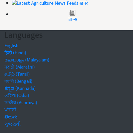
ख़बरें
जॉब्स
Languages
English
हिंदी (Hindi)
മലയാളം (Malayalam)
मराठी (Marathi)
தமிழ் (Tamil)
বাঙালি (Bengali)
ಕನ್ನಡ (Kannada)
ଓଡିଆ (Odia)
অসমীয়া (Asomiya)
ਪੰਜਾਬੀ
తెలుగు
ગુજરાતી