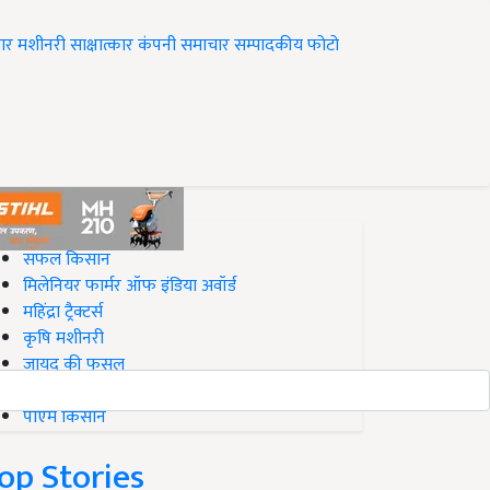
ार
मशीनरी
साक्षात्कार
कंपनी समाचार
सम्पादकीय
फोटो
op on Krishi Jagran
सफल किसान
मिलेनियर फार्मर ऑफ इंडिया अवॉर्ड
महिंद्रा ट्रैक्टर्स
कृषि मशीनरी
जायद की फसल
बिज़नेस आइडियाज
पीएम किसान
op Stories