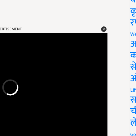
क
र
ERTISEMENT
We
अ
क
स
ऑ
Li
स
च
ल
Go