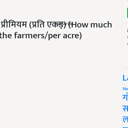
 प्रीमियम (प्रति एकड़) (How much
Subscribe
the farmers/per acre)
L
Ne
ग
स
ल