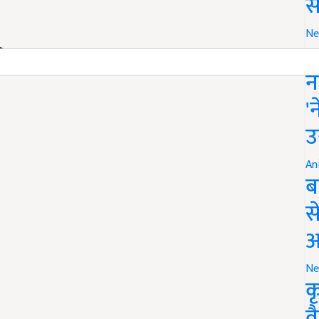
स
Ne
इ
ति एकड़) (What will be the sum
न
'
उ
An
ब
स
आ
Ne
क
व