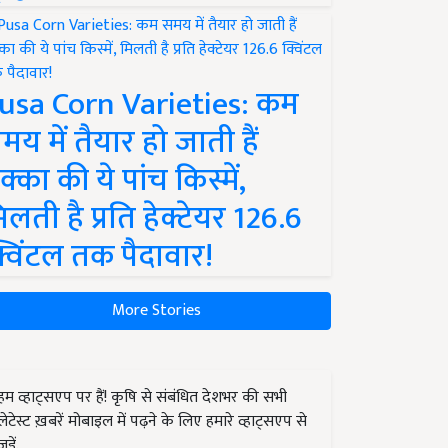
usa Corn Varieties: कम
मय में तैयार हो जाती हैं
क्का की ये पांच किस्में,
िलती है प्रति हेक्टेयर 126.6
्विंटल तक पैदावार!
More Stories
हम व्हाट्सएप पर हैं! कृषि से संबंधित देशभर की सभी
लेटेस्ट ख़बरें मोबाइल में पढ़ने के लिए हमारे व्हाट्सएप से
जुड़ें.