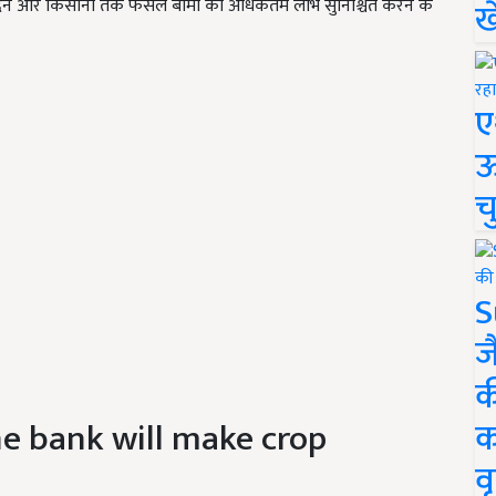
वा देने और किसानों तक फसल बीमा का अधिकतम लाभ सुनिश्चित करने के
ख
ए
ऊ
च
S
ज
क
he bank will make crop
क
वृ