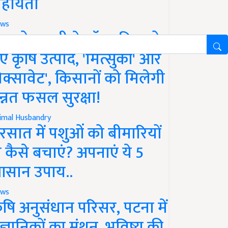
हायता
ws
फको-एमसी ने लॉन्च किए दो
ए कृषि उत्पाद, 'मित्सुकी' और
नेक्सावेट', किसानों को मिलेगी
न्नत फसल सुरक्षा!
imal Husbandry
रसात में पशुओं को बीमारियों
े कैसे बचाएं? अपनाएं ये 5
सान उपाय..
ws
ृषि अनुसंधान परिसर, पटना में
ैज्ञानिकों का मंथन, भविष्य की