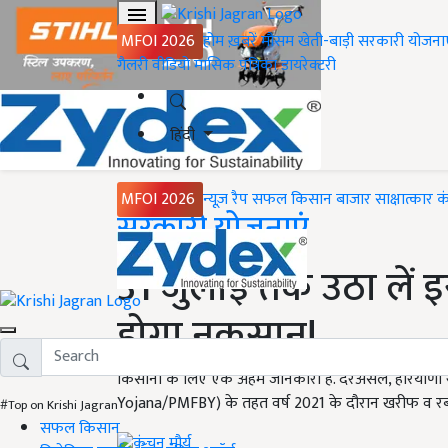
MFOI 2026
होम
ख़बरें
मौसम
खेती-बाड़ी
सरकारी योजना
गैलरी
वीडियो
मासिक पत्रिका
डायरेक्टरी
हिंदी
MFOI 2026
न्यूज़ रैप
सफल किसान
बाजार
साक्षात्कार
क
Home
सरकारी योजनाएं
31 जुलाई तक उठा लें 
होगा नुकसान!
किसानों के लिए एक अहम जानकारी है. दरअसल, हरियाणा राज
Yojana/PMFBY) के तहत वर्ष 2021 के दौरान खरीफ व र
#Top on Krishi Jagran
सफल किसान