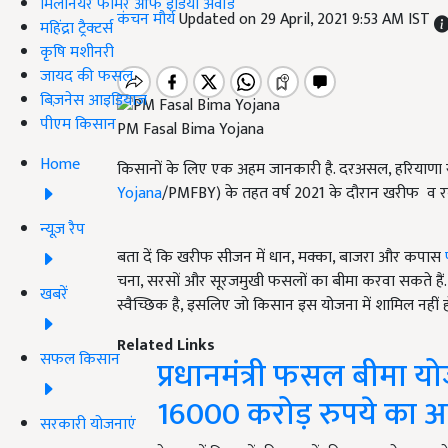
मिलेनियर फार्मर ऑफ इंडिया अवॉर्ड
कंचन मौर्य
Updated on 29 April, 2021 9:53 AM IST
महिंद्रा ट्रैक्टर्स
कृषि मशीनरी
जायद की फसल
बिज़नेस आइडियाज
पीएम किसान
PM Fasal Bima Yojana
Home
किसानों के लिए एक अहम जानकारी है. दरअसल, हरियाणा राज्
Yojana
/PMFBY) के तहत वर्ष 2021 के दौरान खरीफ व र
न्यूज़ रैप
बता दें कि खरीफ सीजन में धान, मक्का, बाजरा और कपास
चना, सरसों और सूरजमुखी फसलों का बीमा करवा सकते हैं.
खबरें
स्वैच्छिक है, इसलिए जो किसान इस योजना में शामिल नहीं ह
Related Links
सफल किसान
प्रधानमंत्री फसल बीमा य
16000 करोड़ रुपये का 
सरकारी योजनाएं