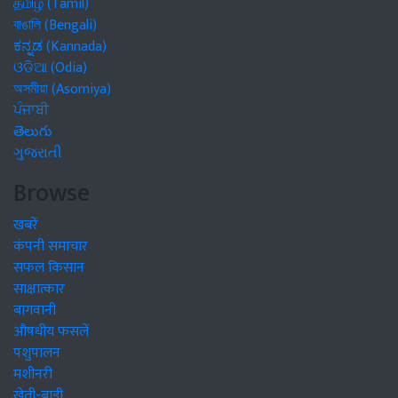
தமிழ் (Tamil)
বাঙালি (Bengali)
ಕನ್ನಡ (Kannada)
ଓଡିଆ (Odia)
অসমীয়া (Asomiya)
ਪੰਜਾਬੀ
తెలుగు
ગુજરાતી
Browse
खबरें
कंपनी समाचार
सफल किसान
साक्षात्कार
बागवानी
औषधीय फसलें
पशुपालन
मशीनरी
खेती-बाड़ी