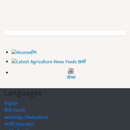
होम
ख़बरें
जॉब्स
Languages
English
हिंदी (Hindi)
മലയാളം (Malayalam)
मराठी (Marathi)